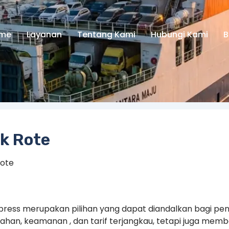
me
Layanan
Tentang Kami
Hubungi Kami
B
ik Rote
Rote
xpress merupakan pilihan yang dapat diandalkan bagi pen
n, keamanan , dan tarif terjangkau, tetapi juga memb