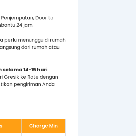
s Penjemputan, Door to
mbantu 24 jam.
a perlu menunggu di rumah
angsung dari rumah atau
 selama 14-15 hari
i Gresik ke Rote dengan
stikan pengiriman Anda
s
Charge Min