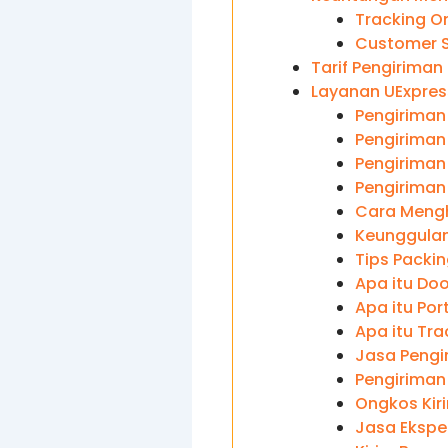
Tracking On
Customer S
Tarif Pengiriman
Layanan UExpres
Pengiriman
Pengiriman
Pengiriman 
Pengiriman
Cara Mengh
Keunggulan
Tips Packi
Apa itu Doo
Apa itu Por
Apa itu Tra
Jasa Pengi
Pengiriman
Ongkos Kir
Jasa Eksped