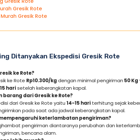
g Gresik Rote
urah Gresik Rote
 Murah Gresik Rote
ing Ditanyakan Ekspedisi Gresik Rote
resik ke Rote?
esik ke Rote
Rp10.300/kg
dengan minimal pengiriman
50 Kg
15 hari
setelah keberangkatan kapal.
 barang dari Gresik ke Rote?
isi dari Gresik ke Rote yaitu
14-15 hari
terhitung sejak kebe
engirimkan pada saat ada jadwal keberangkatan kapal.
 mempengaruhi keterlambatan pengiriman?
hambat pengiriman diantaranya perubahan dan keterlamba
giriman, bencana alam.