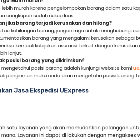
rgo lebih murah?
 lebih murah karena pengelompokan barang dalam satu kap
 dan cangkupan sudah cukup luas.
n jika barang terjadi kerusakan dan hilang?
 atau kehilangan barang, jangan ragu untuk menghubungi cus
kumentasikan barang yang mengalami kerusakan sebagai bukt
periksa kembali kebijakan asuransi terkait dengan kerusakan
ih lanjut.
 posisi barang yang dikirimkan?
ue
k mengetahui posisi barang adalah kunjungi website kami
cak pengiriman maka anda akan mengetahu posisi barang te
kan Jasa Ekspedisi UExpress
alah satu layanan yang akan memudahkan pelanggan unt
mana. Layanan ini dapat di lakukan dengan mengakses 