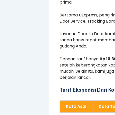
prima.
Bersama UExpress, pengirim
Door Service, Tracking Bar
Layanan Door to Door kam
tanpa harus repot membaw
gudang Anda.
Dengan tarif hanya
Rp 10.
setelah keberangkatan kap
mudah. Selain itu, kami j
berjalan lancar.
Tarif Ekspedisi Dari K
Kota Asal
Kota Tu