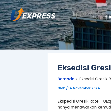
Lewati
ke
konten
Ho
Eksedisi Gres
Beranda
Eksedisi Gresik 
Oleh
/
14 November 2024
Ekspedisi Gresik Rote – UE
hanya menawarkan kemudaha