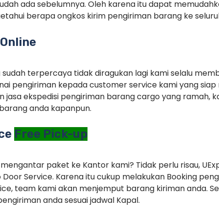
sudah ada sebelumnya. Oleh karena itu dapat memudah
tahui berapa ongkos kirim pengiriman barang ke seluruh
Online
g sudah terpercaya tidak diragukan lagi kami selalu memb
ai pengiriman kepada customer service kami yang siap 
 jasa ekspedisi pengiriman barang cargo yang ramah, ka
barang anda kapanpun.
ice
Free Pick-up
 mengantar paket ke Kantor kami? Tidak perlu risau, UEx
 Door Service. Karena itu cukup melakukan Booking pe
ice, team kami akan menjemput barang kiriman anda. Set
engiriman anda sesuai jadwal Kapal.