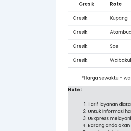
Gresik
Rote
Gresik
Kupang
Gresik
Atambu
Gresik
Soe
Gresik
Waibakul
*Harga sewaktu – wa
Note :
Tarif layanan diat
Untuk informasi h
UExpress melayan
Barang anda akan 