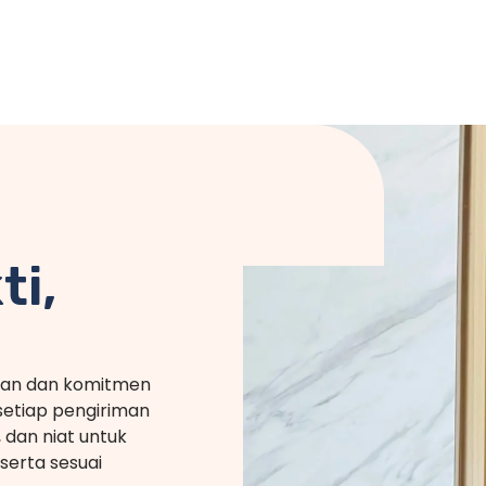
ti,
gan dan komitmen
setiap pengiriman
 dan niat untuk
erta sesuai