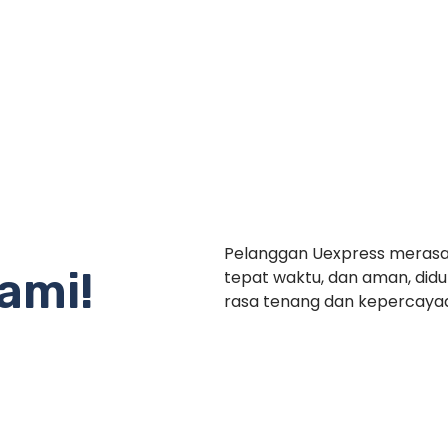
Pelanggan Uexpress merasa
ami!
tepat waktu, dan aman, did
rasa tenang dan kepercayaa