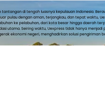
h tantangan di tengah luasnya kepulauan Indonesia. Bera
ar pulau dengan aman, terjangkau, dan tepat waktu, Uexp
buhan ke pelabuhan, dari kota besar hingga daerah te
si utama. Seiring waktu, Uexpress tidak hanya menjadi p
gerak ekonomi negeri, menghadirkan solusi pengiriman