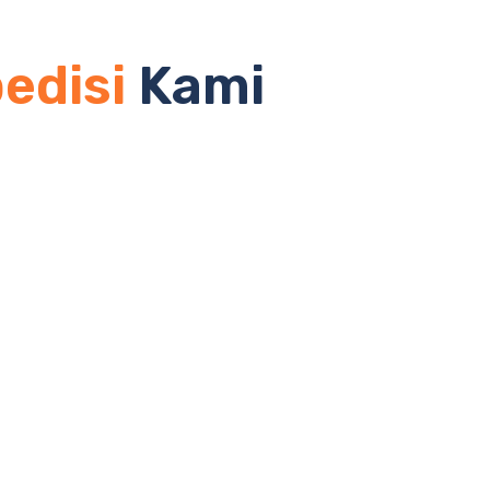
edisi
Kami