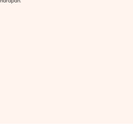
harapan.