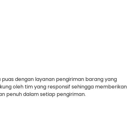
 puas dengan layanan pengiriman barang yang
ukung oleh tim yang responsif sehingga memberikan
n penuh dalam setiap pengiriman.