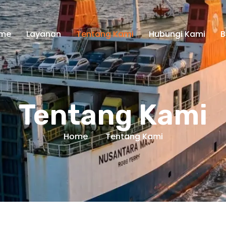
me
Layanan
Tentang Kami
Hubungi Kami
B
Tentang Kami
Home
Tentang Kami