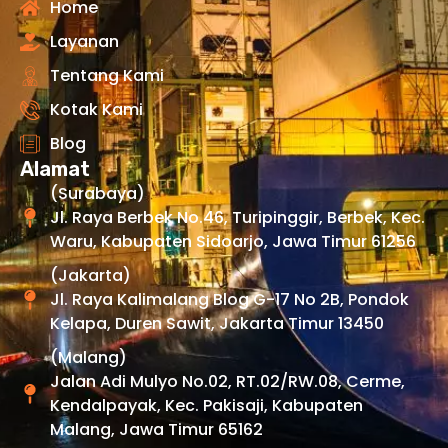
Home
Layanan
Tentang Kami
Kotak Kami
Blog
Alamat
(Surabaya)
Jl. Raya Berbek No.46, Turipinggir, Berbek, Kec.
Waru, Kabupaten Sidoarjo, Jawa Timur 61256
(Jakarta)
Jl. Raya Kalimalang Blog G-17 No 2B, Pondok
Kelapa, Duren Sawit, Jakarta Timur 13450
(Malang)
Jalan Adi Mulyo No.02, RT.02/RW.08, Cerme,
Kendalpayak, Kec. Pakisaji, Kabupaten
Malang, Jawa Timur 65162