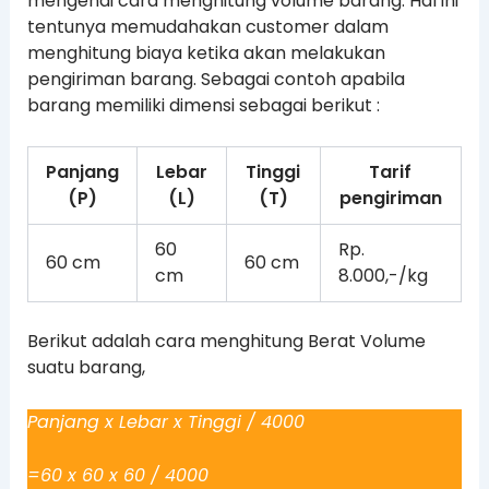
mengenai cara menghitung volume barang. Hal ini
tentunya memudahakan customer dalam
menghitung biaya ketika akan melakukan
pengiriman barang. Sebagai contoh apabila
barang memiliki dimensi sebagai berikut :
Panjang
Lebar
Tinggi
Tarif
(P)
(L)
(T)
pengiriman
60
Rp.
60 cm
60 cm
cm
8.000,-/kg
Berikut adalah cara menghitung Berat Volume
suatu barang,
Panjang x Lebar x Tinggi / 4000
=60 x 60 x 60 / 4000