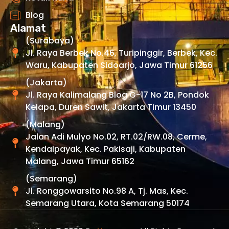
Blog
Alamat
(Surabaya)
Jl. Raya Berbek No.46, Turipinggir, Berbek, Kec.
Waru, Kabupaten Sidoarjo, Jawa Timur 61256
(Jakarta)
Jl. Raya Kalimalang Blog G-17 No 2B, Pondok
Kelapa, Duren Sawit, Jakarta Timur 13450
(Malang)
Jalan Adi Mulyo No.02, RT.02/RW.08, Cerme,
Kendalpayak, Kec. Pakisaji, Kabupaten
Malang, Jawa Timur 65162
(Semarang)
Jl. Ronggowarsito No.98 A, Tj. Mas, Kec.
Semarang Utara, Kota Semarang 50174