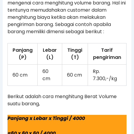
mengenai cara menghitung volume barang. Hal ini
tentunya memudahakan customer dalam
menghitung biaya ketika akan melakukan
pengiriman barang. Sebagai contoh apabila
barang memiliki dimensi sebagai berikut :
Panjang
Lebar
Tinggi
Tarif
(P)
(L)
(T)
pengiriman
60
Rp.
60 cm
60 cm
cm
7.300,-/kg
Berikut adalah cara menghitung Berat Volume
suatu barang,
Panjang x Lebar x Tinggi / 4000
=60 x 60 x 60 / 4000