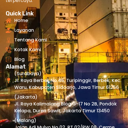
terpercaya.
Quick Link
Home
Layanan
Tentang Kami
Kotak Kami
Blog
Alamat
(Surabaya)
Jl. Raya Berbek No.46, Turipinggir, Berbek, Kec.
Waru, Kabupaten Sidoarjo, Jawa Timur 61256
(Jakarta)
Jl. Raya Kalimalang Blog G-17 No 2B, Pondok
Kelapa, Duren Sawit, Jakarta Timur 13450
(Malang)
Jalan Adi Mulyo No.02, RT.02/RW.08, Cerme,