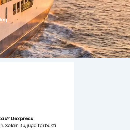
log
tas?
Uexpress
elain itu, juga terbukti