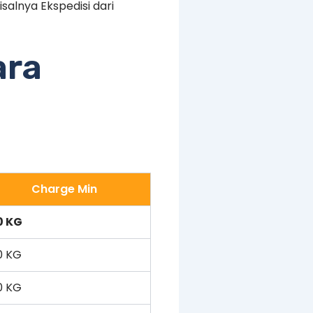
alnya Ekspedisi dari
ara
Charge Min
0 KG
0 KG
0 KG