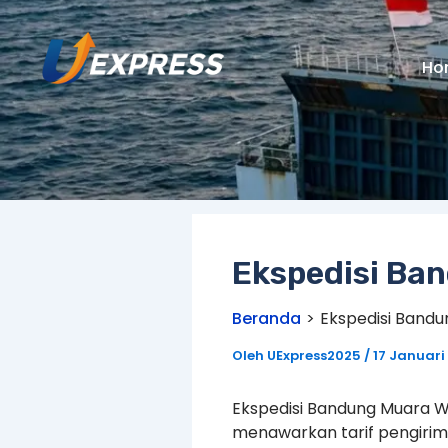
Lewati
ke
konten
Ho
Ekspedisi Ba
Beranda
Ekspedisi Band
Oleh
UExpress2025
/
17 Januari
Ekspedisi Bandung Muara 
menawarkan tarif pengirima