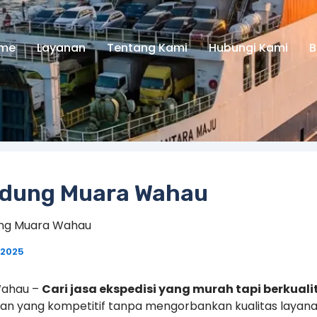
me
Layanan
Tentang Kami
Hubungi Kami
B
ndung Muara Wahau
ung Muara Wahau
 2025
Wahau –
Cari jasa ekspedisi yang murah tapi berkuali
n yang kompetitif tanpa mengorbankan kualitas layanan. S