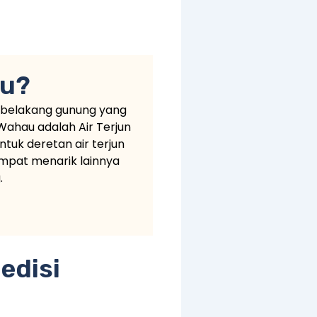
au?
 belakang gunung yang
 Wahau adalah Air Terjun
ntuk deretan air terjun
empat menarik lainnya
.
edisi