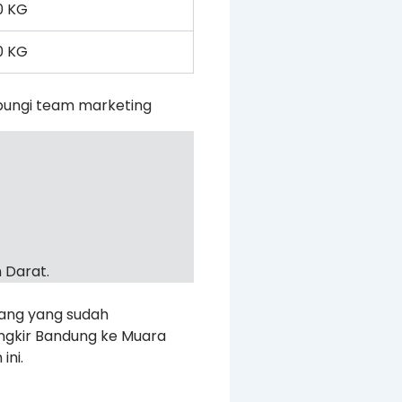
0 KG
0 KG
bungi team marketing
 Darat.
rang yang sudah
ongkir Bandung ke Muara
ini.