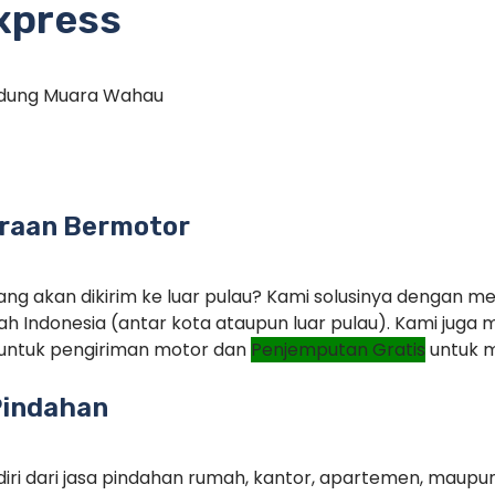
xpress
ndung Muara Wahau
raan Bermotor
ng akan dikirim ke luar pulau? Kami solusinya dengan m
ah Indonesia (antar kota ataupun luar pulau). Kami jug
untuk pengiriman motor dan
Penjemputan Gratis
untuk m
Pindahan
iri dari jasa pindahan rumah, kantor, apartemen, maupu