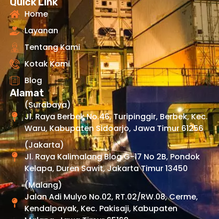
Quick Link
Home
Layanan
Tentang Kami
Kotak Kami
Blog
Alamat
(Surabaya)
Jl. Raya Berbek No.46, Turipinggir, Berbek, Kec.
Waru, Kabupaten Sidoarjo, Jawa Timur 61256
(Jakarta)
Jl. Raya Kalimalang Blog G-17 No 2B, Pondok
Kelapa, Duren Sawit, Jakarta Timur 13450
(Malang)
Jalan Adi Mulyo No.02, RT.02/RW.08, Cerme,
Kendalpayak, Kec. Pakisaji, Kabupaten