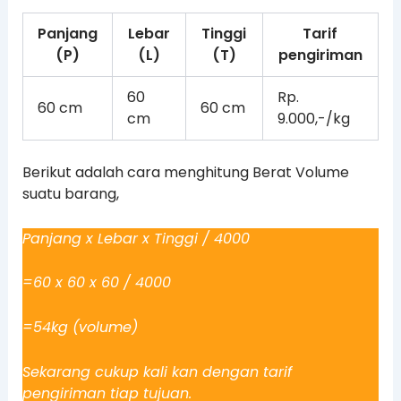
Panjang
Lebar
Tinggi
Tarif
(P)
(L)
(T)
pengiriman
60
Rp.
60 cm
60 cm
cm
9.000,-/kg
Berikut adalah cara menghitung Berat Volume
suatu barang,
Panjang x Lebar x Tinggi / 4000
=60 x 60 x 60 / 4000
=54kg (volume)
Sekarang cukup kali kan dengan tarif
pengiriman tiap tujuan.