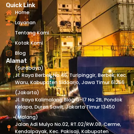
Quick Link
Home
Layanan
Tentang Kami
Kotak Kami
Blog
Alamat
(Surabaya)
Jl. Raya Berbek No.46, Turipinggir, Berbek, Kec.
Waru, Kabupaten Sidoarjo, Jawa Timur 61256
(Jakarta)
Jl. Raya Kalimalang Blog G-17 No 2B, Pondok
Kelapa, Duren Sawit, Jakarta Timur 13450
(Malang)
Jalan Adi Mulyo No.02, RT.02/RW.08, Cerme,
Kendalpayak, Kec. Pakisaji, Kabupaten