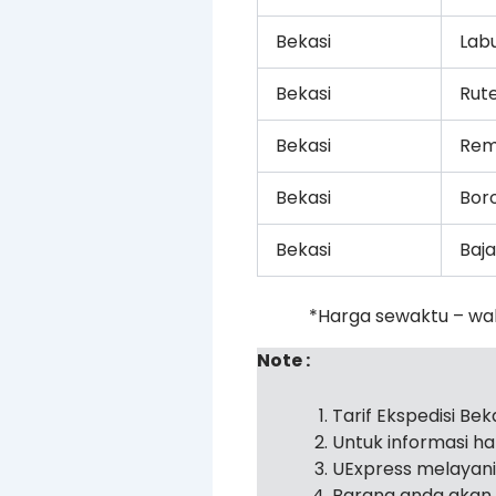
Bekasi
Lab
Bekasi
Rut
Bekasi
Rem
Bekasi
Bor
Bekasi
Baj
*Harga sewaktu – wa
Note :
Tarif Ekspedisi Be
Untuk informasi h
UExpress melayan
Barang anda akan 