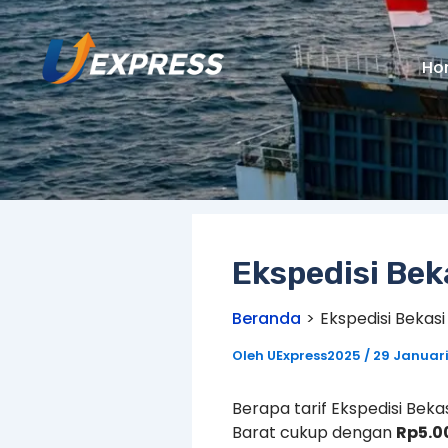
Lewati
ke
konten
Ho
Ekspedisi Bek
Beranda
Ekspedisi Bekas
Oleh
UExpress2025
/
29 Januar
Berapa tarif Ekspedisi Bek
Barat cukup dengan
Rp5.0