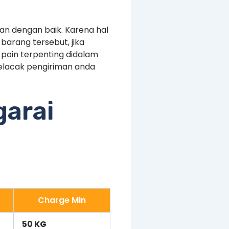
an dengan baik. Karena hal
arang tersebut, jika
poin terpenting didalam
melacak pengiriman anda
garai
Charge Min
50 KG