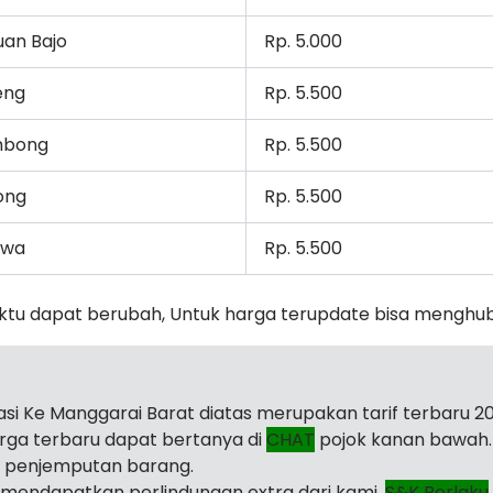
uan Bajo
Rp. 5.000
eng
Rp. 5.500
bong
Rp. 5.500
ong
Rp. 5.500
awa
Rp. 5.500
ktu dapat berubah, Untuk harga terupdate bisa menghu
kasi Ke Manggarai Barat diatas merupakan tarif terbaru 20
arga terbaru dapat bertanya di
CHAT
pojok kanan bawah.
i penjemputan barang.
mendapatkan perlindungan extra dari kami.
S&K Berlaku
.