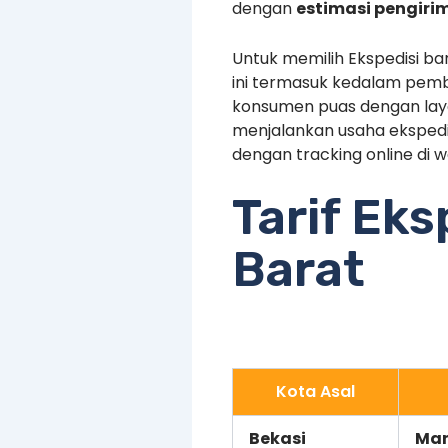
dengan
estimasi pengiri
Untuk memilih Ekspedisi b
ini termasuk kedalam pemb
konsumen puas dengan laya
menjalankan usaha ekspedis
dengan tracking online di w
Tarif Ek
Barat
Kota Asal
Bekasi
Man