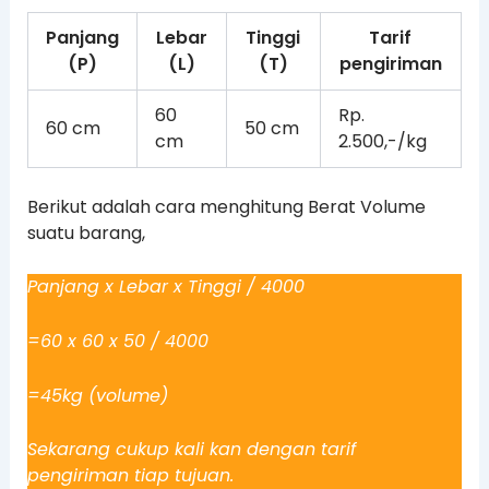
Panjang
Lebar
Tinggi
Tarif
(P)
(L)
(T)
pengiriman
60
Rp.
60 cm
50 cm
cm
2.500,-/kg
Berikut adalah cara menghitung Berat Volume
suatu barang,
Panjang x Lebar x Tinggi / 4000
=60 x 60 x 50 / 4000
=45kg (volume)
Sekarang cukup kali kan dengan tarif
pengiriman tiap tujuan.