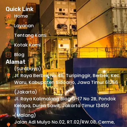
Quick Link
Home
Layanan
Tentang Kami
Kotak Kami
Blog
Alamat
(Surabaya)
Jl. Raya Berbek No.46, Turipinggir, Berbek, Kec.
Waru, Kabupaten Sidoarjo, Jawa Timur 61256
(Jakarta)
Jl. Raya Kalimalang Blog G-17 No 2B, Pondok
Kelapa, Duren Sawit, Jakarta Timur 13450
(Malang)
Jalan Adi Mulyo No.02, RT.02/RW.08, Cerme,