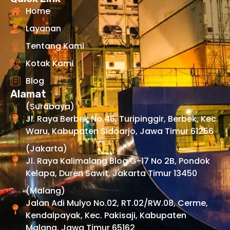
Home
Layanan
Tentang Kami
Kotak Kami
Blog
Alamat
(Surabaya)
Jl. Raya Berbek No.46, Turipinggir, Berbek, Kec.
Waru, Kabupaten Sidoarjo, Jawa Timur 61256
(Jakarta)
Jl. Raya Kalimalang Blog G-17 No 2B, Pondok
Kelapa, Duren Sawit, Jakarta Timur 13450
(Malang)
Jalan Adi Mulyo No.02, RT.02/RW.08, Cerme,
Kendalpayak, Kec. Pakisaji, Kabupaten
Malang, Jawa Timur 65162