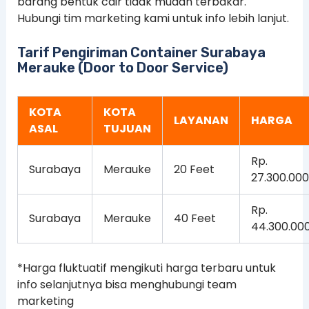
barang bentuk cair tidak mudah terbakar.
Hubungi tim marketing kami untuk info lebih lanjut.
Tarif Pengiriman Container Surabaya
Merauke (Door to Door Service)
KOTA
KOTA
LAYANAN
HARGA
ASAL
TUJUAN
Rp.
Surabaya
Merauke
20 Feet
27.300.000
Rp.
Surabaya
Merauke
40 Feet
44.300.00
*Harga fluktuatif mengikuti harga terbaru untuk
info selanjutnya bisa menghubungi team
marketing