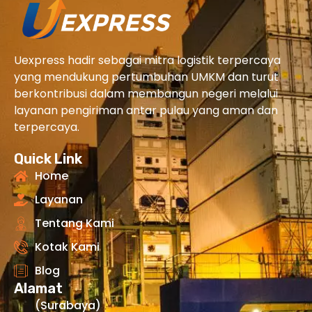
Uexpress hadir sebagai mitra logistik terpercaya
yang mendukung pertumbuhan UMKM dan turut
berkontribusi dalam membangun negeri melalui
layanan pengiriman antar pulau yang aman dan
terpercaya.
Quick Link
Home
Layanan
Tentang Kami
Kotak Kami
Blog
Alamat
(Surabaya)