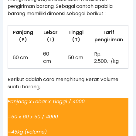
pengiriman barang. Sebagai contoh apabila
barang memiliki dimensi sebagai berikut :
Panjang
Lebar
Tinggi
Tarif
(P)
(L)
(T)
pengiriman
60
Rp.
60 cm
50 cm
cm
2.500,-/kg
Berikut adalah cara menghitung Berat Volume
suatu barang,
Panjang x Lebar x Tinggi / 4000
=60 x 60 x 50 / 4000
=45kg (volume)