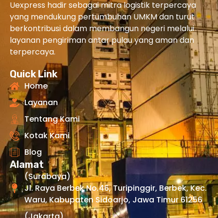
Uexpress hadir sebagai mitra logistik terpercaya
yang mendukung pertumbuhan UMKM dan turut
berkontribusi dalam membangun negeri melalui
layanan pengiriman antar pulau yang aman dan
terpercaya.
Quick Link
Home
Layanan
Tentang Kami
Kotak Kami
Blog
Alamat
(Surabaya)
Jl. Raya Berbek No.46, Turipinggir, Berbek, Kec.
Waru, Kabupaten Sidoarjo, Jawa Timur 61256
(Jakarta)