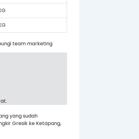
KG
KG
bungi team marketing
at.
rang yang sudah
ngkir Gresik ke Ketapang,