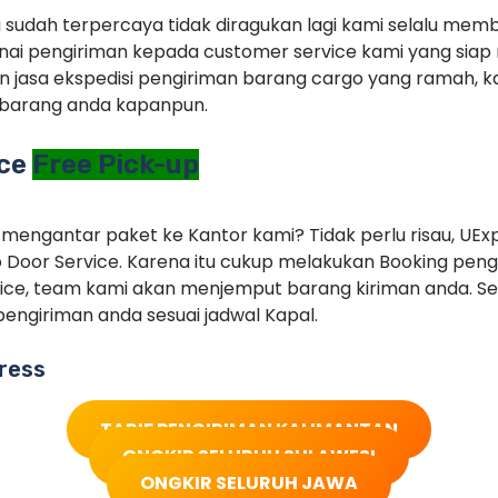
g sudah terpercaya tidak diragukan lagi kami selalu memb
ai pengiriman kepada customer service kami yang siap 
 jasa ekspedisi pengiriman barang cargo yang ramah, ka
barang anda kapanpun.
ice
Free Pick-up
 mengantar paket ke Kantor kami? Tidak perlu risau, UEx
 Door Service. Karena itu cukup melakukan Booking pe
ice, team kami akan menjemput barang kiriman anda. Set
engiriman anda sesuai jadwal Kapal.
ress
TARIF PENGIRIMAN KALIMANTAN
ONGKIR SELURUH SULAWESI
ONGKIR SELURUH JAWA