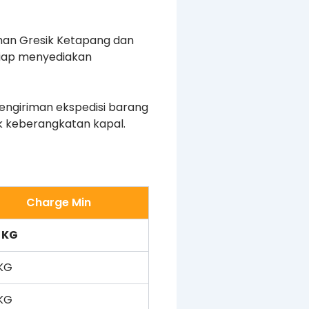
man Gresik Ketapang dan
 siap menyediakan
ngiriman ekspedisi barang
k keberangkatan kapal.
Charge Min
 KG
KG
KG