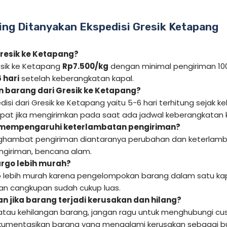
ing Ditanyakan Ekspedisi Gresik Ketapang
Gresik ke Ketapang?
esik ke Ketapang
Rp7.500/kg
dengan minimal pengiriman 100
 hari
setelah keberangkatan kapal.
 barang dari Gresik ke Ketapang?
isi dari Gresik ke Ketapang yaitu 5-6 hari terhitung sejak k
epat jika mengirimkan pada saat ada jadwal keberangkatan 
 mempengaruhi keterlambatan pengiriman?
hambat pengiriman diantaranya perubahan dan keterlamba
giriman, bencana alam.
rgo lebih murah?
 lebih murah karena pengelompokan barang dalam satu kap
 dan cangkupan sudah cukup luas.
n jika barang terjadi kerusakan dan hilang?
 atau kehilangan barang, jangan ragu untuk menghubungi cus
kumentasikan barang yang mengalami kerusakan sebagai bukt