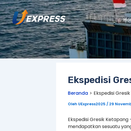
Lewati
ke
konten
Ho
Ekspedisi Gre
Beranda
Ekspedisi Gresi
Oleh
UExpress2025
/
29 Novemb
Ekspedisi Gresik Ketapang
mendapatkan sesuatu yang 