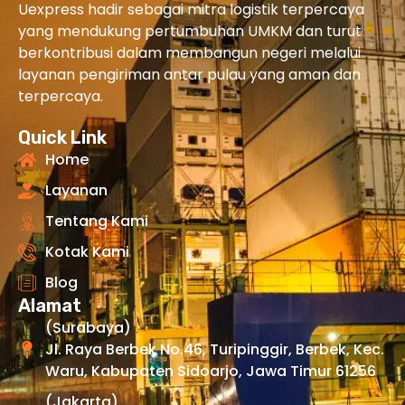
Uexpress hadir sebagai mitra logistik terpercaya
yang mendukung pertumbuhan UMKM dan turut
berkontribusi dalam membangun negeri melalui
layanan pengiriman antar pulau yang aman dan
terpercaya.
Quick Link
Home
Layanan
Tentang Kami
Kotak Kami
Blog
Alamat
(Surabaya)
Jl. Raya Berbek No.46, Turipinggir, Berbek, Kec.
Waru, Kabupaten Sidoarjo, Jawa Timur 61256
(Jakarta)