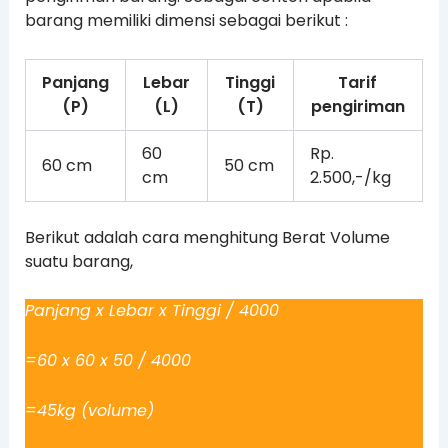
barang memiliki dimensi sebagai berikut :
Panjang
Lebar
Tinggi
Tarif
(P)
(L)
(T)
pengiriman
60
Rp.
60 cm
50 cm
cm
2.500,-/kg
Berikut adalah cara menghitung Berat Volume
suatu barang,
Panjang x Lebar x Tinggi / 4000
=60 x 60 x 50 / 4000
=45kg (volume)