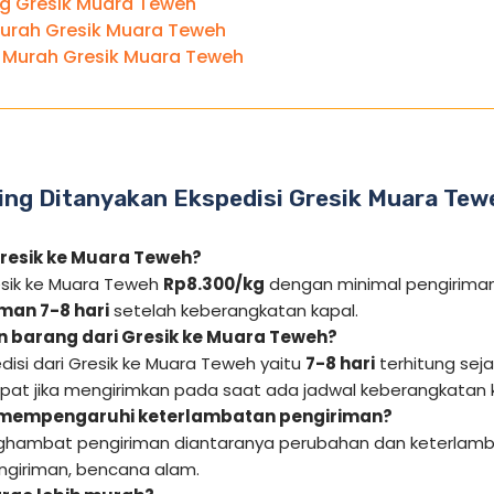
ng Gresik Muara Teweh
Murah Gresik Muara Teweh
 Murah Gresik Muara Teweh
ing Ditanyakan Ekspedisi Gresik Muara Tew
Gresik ke Muara Teweh?
esik ke Muara Teweh
Rp8.300/kg
dengan minimal pengirima
man 7-8 hari
setelah keberangkatan kapal.
 barang dari Gresik ke Muara Teweh?
disi dari Gresik ke Muara Teweh yaitu
7-8 hari
terhitung sej
epat jika mengirimkan pada saat ada jadwal keberangkatan 
 mempengaruhi keterlambatan pengiriman?
hambat pengiriman diantaranya perubahan dan keterlamba
giriman, bencana alam.