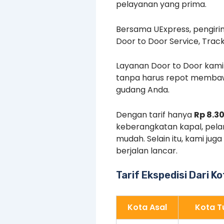
pelayanan yang prima.
Bersama UExpress, pengiri
Door to Door Service, Trac
Layanan Door to Door kam
tanpa harus repot membaw
gudang Anda.
Dengan tarif hanya
Rp 8.3
keberangkatan kapal, pela
mudah. Selain itu, kami j
berjalan lancar.
Tarif Ekspedisi Dari K
Kota Asal
Kota T