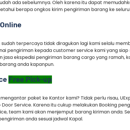
sudah ada sebelumnya. Oleh karena itu dapat memudah
tahui berapa ongkos kirim pengiriman barang ke seluruh
Online
g sudah terpercaya tidak diragukan lagi kami selalu memb
ai pengiriman kepada customer service kami yang siap 
 jasa ekspedisi pengiriman barang cargo yang ramah, ka
barang anda kapanpun.
ice
Free Pick-up
 mengantar paket ke Kantor kami? Tidak perlu risau, UEx
 Door Service. Karena itu cukup melakukan Booking pe
ice, team kami akan menjemput barang kiriman anda. Set
engiriman anda sesuai jadwal Kapal.