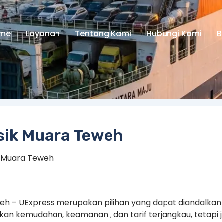
me
Layanan
Tentang Kami
Hubungi Kami
B
sik Muara Teweh
k Muara Teweh
weh – UExpress merupakan pilihan yang dapat diandalkan
an kemudahan, keamanan , dan tarif terjangkau, tetapi