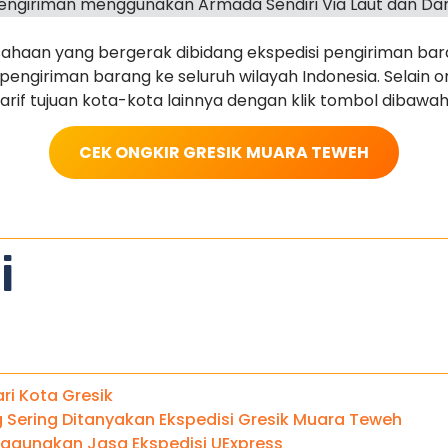
ngiriman menggunakan Armada Sendiri Via Laut dan Dar
haan yang bergerak dibidang ekspedisi pengiriman ba
ngiriman barang ke seluruh wilayah Indonesia. Selain o
arif tujuan kota-kota lainnya dengan klik tombol dibawah 
CEK ONGKIR GRESIK
MUARA TEWEH
i
ari Kota Gresik
 Sering Ditanyakan Ekspedisi Gresik Muara Teweh
gunakan Jasa Ekspedisi UExpress