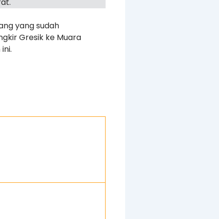
at.
rang yang sudah
ngkir Gresik ke Muara
ini.