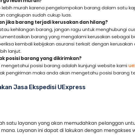
rgo lebih murah?
 lebih murah karena pengelompokan barang dalam satu kap
 dan cangkupan sudah cukup luas.
n jika barang terjadi kerusakan dan hilang?
 atau kehilangan barang, jangan ragu untuk menghubungi cus
kumentasikan barang yang mengalami kerusakan sebagai bukt
periksa kembali kebijakan asuransi terkait dengan kerusakan
ih lanjut.
 posisi barang yang dikirimkan?
ue
k mengetahui posisi barang adalah kunjungi website kami
cak pengiriman maka anda akan mengetahu posisi barang te
kan Jasa Ekspedisi UExpress
alah satu layanan yang akan memudahkan pelanggan unt
mana. Layanan ini dapat di lakukan dengan mengakses 