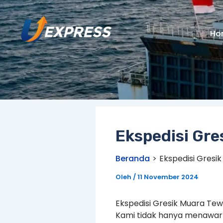
Lewati
ke
konten
Ho
Ekspedisi Gre
Beranda
Ekspedisi Gresi
Oleh
/
11 November 2024
Ekspedisi Gresik Muara Te
Kami tidak hanya menawark