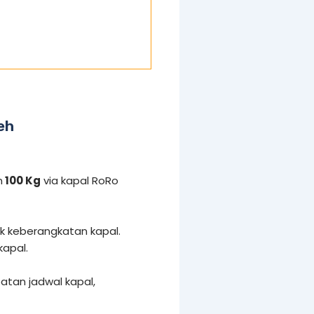
eh
n
100 Kg
via kapal RoRo
ak keberangkatan kapal.
kapal.
tan jadwal kapal,