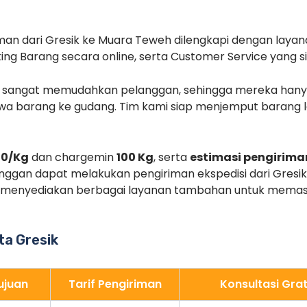
man dari Gresik ke Muara Teweh dilengkapi dengan layan
king Barang secara online, serta Customer Service yang
i sangat memudahkan pelanggan, sehingga mereka hany
a barang ke gudang. Tim kami siap menjemput barang l
00/Kg
dan chargemin
100 Kg
, serta
estimasi pengirima
nggan dapat melakukan pengiriman ekspedisi dari Gres
uga menyediakan berbagai layanan tambahan untuk mema
ota Gresik
ujuan
Tarif Pengiriman
Konsultasi Grat