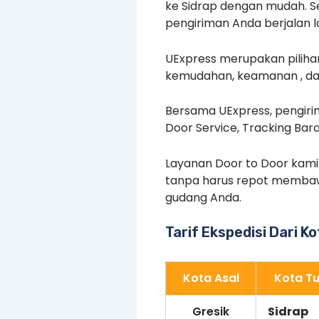
ke Sidrap dengan mudah. S
pengiriman Anda berjalan l
UExpress merupakan piliha
kemudahan, keamanan , dan
Bersama UExpress, pengirim
Door Service, Tracking Bar
Layanan Door to Door kam
tanpa harus repot membaw
gudang Anda.
Tarif Ekspedisi Dari K
Kota Asal
Kota Tu
Gresik
Sidrap