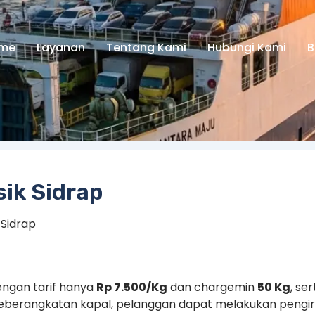
me
Layanan
Tentang Kami
Hubungi Kami
B
sik Sidrap
 Sidrap
Dengan tarif hanya
Rp 7.500/Kg
dan chargemin
50 Kg
, se
eberangkatan kapal, pelanggan dapat melakukan pengiri