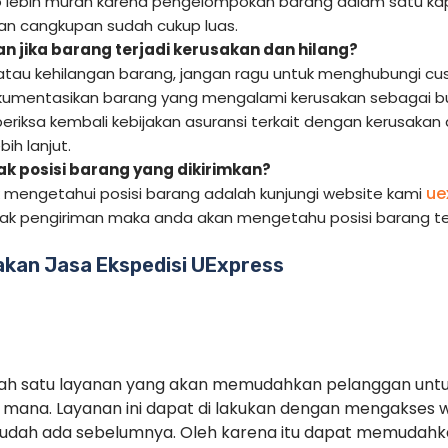
 lebih murah karena pengelompokan barang dalam satu kap
 dan cangkupan sudah cukup luas.
n jika barang terjadi kerusakan dan hilang?
 atau kehilangan barang, jangan ragu untuk menghubungi cus
kumentasikan barang yang mengalami kerusakan sebagai bukt
periksa kembali kebijakan asuransi terkait dengan kerusakan
ih lanjut.
 posisi barang yang dikirimkan?
ue
k mengetahui posisi barang adalah kunjungi website kami
cak pengiriman maka anda akan mengetahu posisi barang te
kan Jasa Ekspedisi UExpress
alah satu layanan yang akan memudahkan pelanggan unt
mana. Layanan ini dapat di lakukan dengan mengakses 
sudah ada sebelumnya. Oleh karena itu dapat memudah