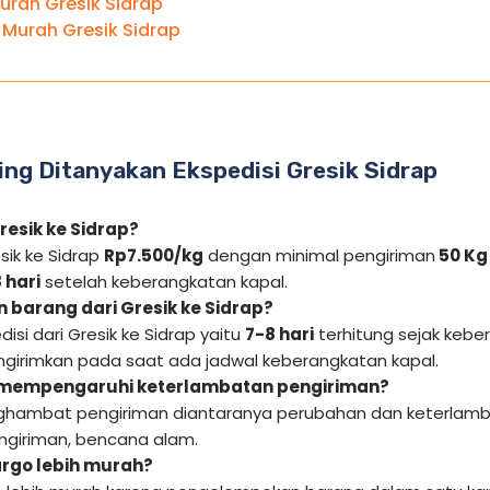
urah Gresik Sidrap
 Murah Gresik Sidrap
ing Ditanyakan Ekspedisi Gresik Sidrap
resik ke Sidrap?
sik ke Sidrap
Rp7.500/kg
dengan minimal pengiriman
50 Kg
 hari
setelah keberangkatan kapal.
 barang dari Gresik ke Sidrap?
isi dari Gresik ke Sidrap yaitu
7-8 hari
terhitung sejak kebe
engirimkan pada saat ada jadwal keberangkatan kapal.
 mempengaruhi keterlambatan pengiriman?
hambat pengiriman diantaranya perubahan dan keterlamba
giriman, bencana alam.
rgo lebih murah?