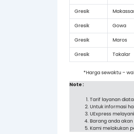
Gresik
Makassa
Gresik
Gowa
Gresik
Maros
Gresik
Takalar
*Harga sewaktu – wa
Note :
Tarif layanan diat
Untuk informasi h
UExpress melayan
Barang anda akan 
Kami melakukan pe