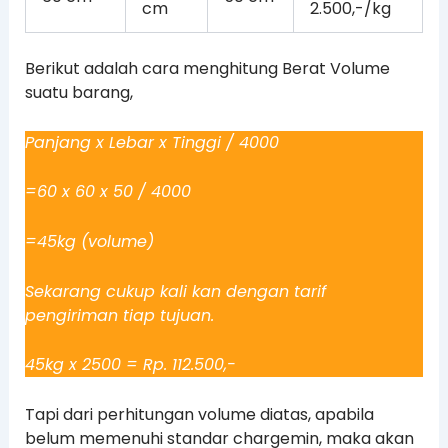
cm
2.500,-/kg
Berikut adalah cara menghitung Berat Volume
suatu barang,
Panjang x Lebar x Tinggi / 4000
=60 x 60 x 50 / 4000
=45kg (volume)
Sekarang cukup kali kan dengan tarif
pengiriman tiap tujuan.
45kg x 2500 = Rp. 112.500,-
Tapi dari perhitungan volume diatas, apabila
belum memenuhi standar chargemin, maka akan