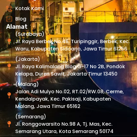
Kotak Kami
Blog
Alamat
(Surabaya)
Jl. Raya Berbek No.46, Turipinggir, Berbek, Kec.
Waru, Kabupaten Sidoarjo, Jawa Timur 61256
(Jakarta)
Jl. Raya Kalimalang Blog G-17 No 2B, Pondok
Kelapa, Duren Sawit, Jakarta Timur 13450
(Malang)
Jalan Adi Mulyo No.02, RT.02/RW.08, Cerme,
Kendalpayak, Kec. Pakisaji, Kabupaten
Malang, Jawa Timur 65162
(Semarang)
Jl. Ronggowarsito No.98 A, Tj. Mas, Kec.
Semarang Utara, Kota Semarang 50174