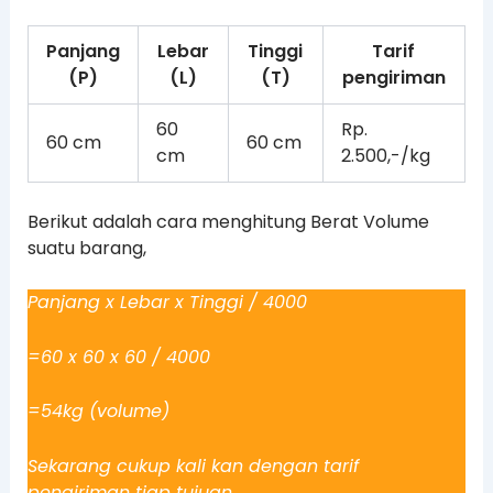
Panjang
Lebar
Tinggi
Tarif
(P)
(L)
(T)
pengiriman
60
Rp.
60 cm
60 cm
cm
2.500,-/kg
Berikut adalah cara menghitung Berat Volume
suatu barang,
Panjang x Lebar x Tinggi / 4000
=60 x 60 x 60 / 4000
=54kg (volume)
Sekarang cukup kali kan dengan tarif
pengiriman tiap tujuan.