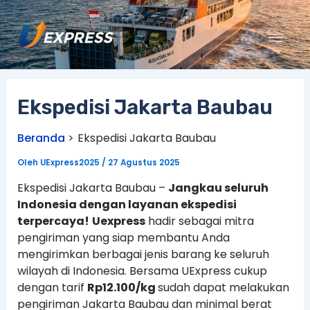
Lewati
ke
konten
Ekspedisi Jakarta Baubau
Beranda
Ekspedisi Jakarta Baubau
Oleh
UExpress2025
/
27 Agustus 2025
Ekspedisi Jakarta Baubau –
Jangkau seluruh
Indonesia dengan layanan ekspedisi
terpercaya!
Uexpress
hadir sebagai mitra
pengiriman yang siap membantu Anda
mengirimkan berbagai jenis barang ke seluruh
wilayah di Indonesia. Bersama UExpress cukup
dengan tarif
Rp
12.10
0/kg
sudah dapat melakukan
pengiriman Jakarta Baubau dan minimal berat