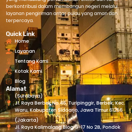
berkontribusi dalam membangun negeri melalui
layanan pengiriman antar pulau yang aman dan
terpercaya.
Quick Link
Home
Layanan
Tentang Kami
Kotak Kami
Blog
Alamat
(Surabaya)
Jl. Raya Berbek No.46, Turipinggir, Berbek, Kec.
Waru, Kabupaten Sidoarjo, Jawa Timur 61256
(Jakarta)
Jl. Raya Kalimalang Blog G-17 No 2B, Pondok