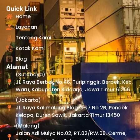
Quick Link
Home
Layanan
Tentang Kami
Kotak Kami
Blog
Alamat
(Surabaya)
Jl. Raya Berbek No.46, Turipinggir, Berbek, Kec.
Waru, Kabupaten Sidoarjo, Jawa Timur 61256
(Jakarta)
Jl. Raya Kalimalang Blog G-17 No 2B, Pondok
Kelapa, Duren Sawit, Jakarta Timur 13450
(Malang)
Jalan Adi Mulyo No.02, RT.02/RW.08, Cerme,