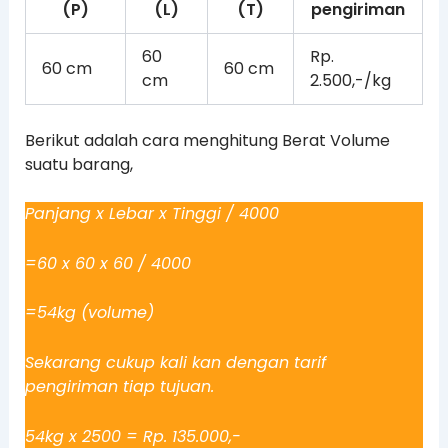
(P)
(L)
(T)
pengiriman
60
Rp.
60 cm
60 cm
cm
2.500,-/kg
Berikut adalah cara menghitung Berat Volume
suatu barang,
Panjang x Lebar x Tinggi / 4000
=60 x 60 x 60 / 4000
=54kg (volume)
Sekarang cukup kali kan dengan tarif
pengiriman tiap tujuan.
54kg x 2500 = Rp. 135.000,-