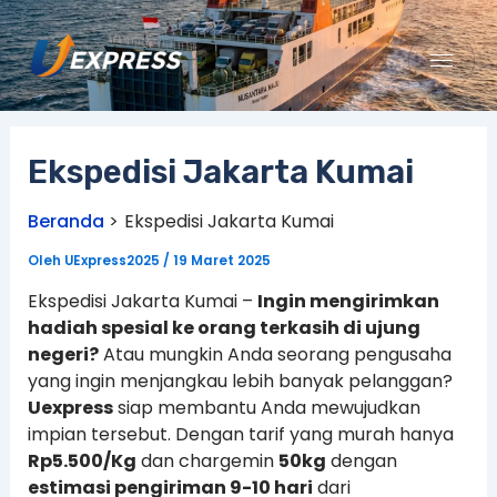
Lewati
ke
konten
Ekspedisi Jakarta Kumai
Beranda
Ekspedisi Jakarta Kumai
Oleh
UExpress2025
/
19 Maret 2025
Ekspedisi Jakarta Kumai –
Ingin mengirimkan
hadiah spesial ke orang terkasih di ujung
negeri?
Atau mungkin Anda seorang pengusaha
yang ingin menjangkau lebih banyak pelanggan?
Uexpress
siap membantu Anda mewujudkan
impian tersebut. Dengan tarif yang murah hanya
Rp5.500/Kg
dan chargemin
50kg
dengan
estimasi pengiriman 9-10 hari
dari