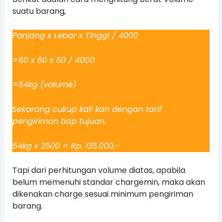
suatu barang,
Panjang x Lebar x Tinggi / 4000
=60 x 60 x 60 / 4000
=54kg (volume)
Sekarang cukup kali kan dengan tarif
pengiriman tiap tujuan.
54kg x 2500 = Rp. 135.000,-
Tapi dari perhitungan volume diatas, apabila
belum memenuhi standar chargemin, maka akan
dikenakan charge sesuai minimum pengiriman
barang.