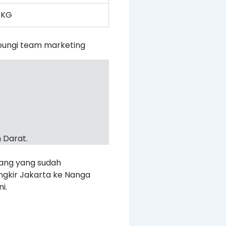
 KG
bungi team marketing
 Darat.
rang yang sudah
ngkir Jakarta ke Nanga
i.