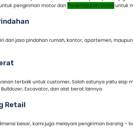
untuk pengiriman motor dan
Penjemputan Gratis
untuk m
Pindahan
iri dari jasa pindahan rumah, kantor, apartemen, maupu
erat
anan terbaik untuk customer, Salah satunya yaitu siap m
Bulldozer, Excavator, dan alat berat lainnya.
 Retail
imensi besar, kami juga melayani pengiriman barang – ba