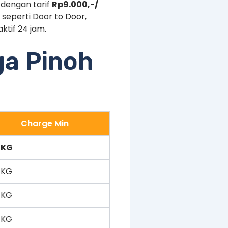
 dengan tarif
Rp9.000,-/
 seperti Door to Door,
ktif 24 jam.
ga Pinoh
Charge Min
 KG
 KG
 KG
 KG