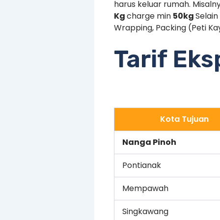
harus keluar rumah. Misaln
Kg
charge min
50kg
Selain
Wrapping, Packing (Peti Kay
Tarif Ek
Kota Tujuan
Nanga Pinoh
Pontianak
Mempawah
Singkawang