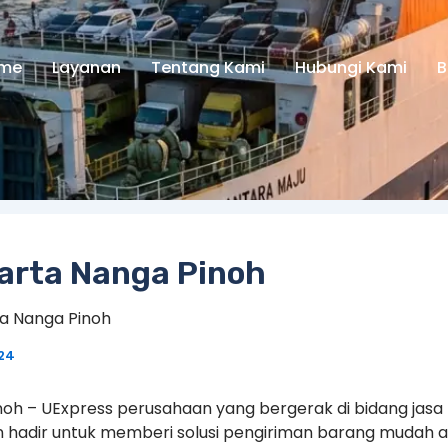
me
Layanan
Tentang Kami
Hubungi Kami
B
karta Nanga Pinoh
ta Nanga Pinoh
024
noh – UExpress perusahaan yang bergerak di bidang jasa
an hadir untuk memberi solusi pengiriman barang mudah