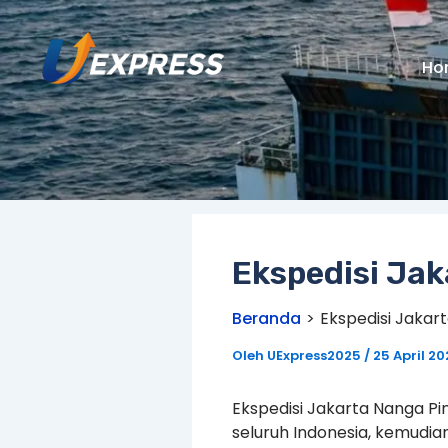
Lewati
ke
konten
Ho
Ekspedisi Ja
Beranda
Ekspedisi Jakar
Oleh
UExpress2025
/
25 April 2
Ekspedisi Jakarta Nanga Pi
seluruh Indonesia, kemudi