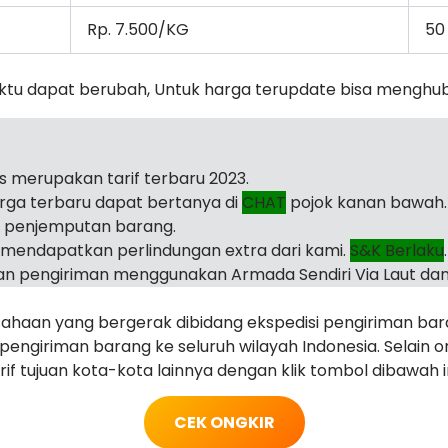
Rp. 7.500/KG
50
ktu dapat berubah, Untuk harga terupdate bisa menghu
as merupakan tarif terbaru 2023.
arga terbaru dapat bertanya di
CHAT
pojok kanan bawah.
i penjemputan barang.
mendapatkan perlindungan extra dari kami.
S&K Berlaku
.
n pengiriman menggunakan Armada Sendiri Via Laut dan
haan yang bergerak dibidang ekspedisi pengiriman ba
ngiriman barang ke seluruh wilayah Indonesia. Selain o
rif tujuan kota-kota lainnya dengan klik tombol dibawah in
CEK ONGKIR