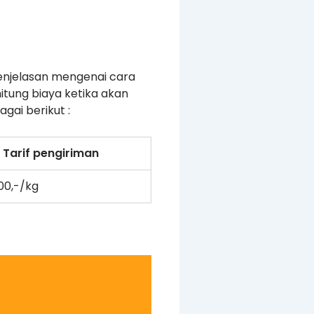
enjelasan mengenai cara
tung biaya ketika akan
gai berikut :
Tarif pengiriman
000,-/kg