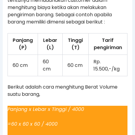
tentunya memudahakan customer dalam
menghitung biaya ketika akan melakukan
pengiriman barang. Sebagai contoh apabila
barang memiliki dimensi sebagai berikut :
Panjang
Lebar
Tinggi
Tarif
(P)
(L)
(T)
pengiriman
60
Rp.
60 cm
60 cm
cm
15.500,-/kg
Berikut adalah cara menghitung Berat Volume
suatu barang,
Panjang x Lebar x Tinggi / 4000
=60 x 60 x 60 / 4000