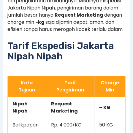
berpengalaman di bidangnya. Misalnya Ekspedisi
Jakarta Nipah Nipah, pengiriman barang dalam
jumlah besar hanya
Request Marketing
dengan
charge min
-kg
saja dijamin cepat, aman, dan
efisien tanpa harus merogoh kocek terlalu dalam.
Tarif Ekspedisi Jakarta
Nipah Nipah
Kota
Tarif
Charge
Tujuan
Pengiriman
Min
Nipah
Request
– KG
Nipah
Marketing
Balikpapan
Rp. 4.000/KG
50 KG