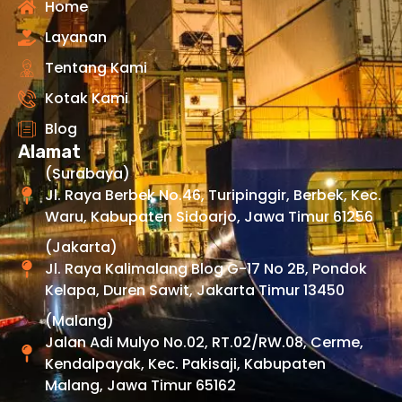
Home
Layanan
Tentang Kami
Kotak Kami
Blog
Alamat
(Surabaya)
Jl. Raya Berbek No.46, Turipinggir, Berbek, Kec.
Waru, Kabupaten Sidoarjo, Jawa Timur 61256
(Jakarta)
Jl. Raya Kalimalang Blog G-17 No 2B, Pondok
Kelapa, Duren Sawit, Jakarta Timur 13450
(Malang)
Jalan Adi Mulyo No.02, RT.02/RW.08, Cerme,
Kendalpayak, Kec. Pakisaji, Kabupaten
Malang, Jawa Timur 65162