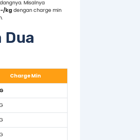
dangnya. Misalnya
,-/kg
dengan charge min
m.
a Dua
Charge Min
KG
KG
KG
KG