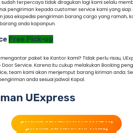
g sudah terpercaya tidak diragukan lagi kami selalu memb
ai pengiriman kepada customer service kami yang siap 
 jasa ekspedisi pengiriman barang cargo yang ramah, ka
barang anda kapanpun.
ice
Free Pick-up
 mengantar paket ke Kantor kami? Tidak perlu risau, UEx
 Door Service. Karena itu cukup melakukan Booking pe
ice, team kami akan menjemput barang kiriman anda. Set
engiriman anda sesuai jadwal Kapal.
riman UExpress
ONGKIR SELURUH KALIMANTAN
ONGKIR SELURUH SULAWESI