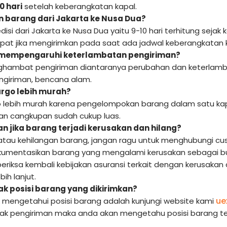
0 hari
setelah keberangkatan kapal.
 barang dari Jakarta ke Nusa Dua?
isi dari Jakarta ke Nusa Dua yaitu 9-10 hari terhitung sejak
epat jika mengirimkan pada saat ada jadwal keberangkatan 
 mempengaruhi keterlambatan pengiriman?
hambat pengiriman diantaranya perubahan dan keterlamba
giriman, bencana alam.
rgo lebih murah?
 lebih murah karena pengelompokan barang dalam satu kap
 dan cangkupan sudah cukup luas.
n jika barang terjadi kerusakan dan hilang?
 atau kehilangan barang, jangan ragu untuk menghubungi cus
kumentasikan barang yang mengalami kerusakan sebagai bukt
periksa kembali kebijakan asuransi terkait dengan kerusakan
ih lanjut.
 posisi barang yang dikirimkan?
ue
k mengetahui posisi barang adalah kunjungi website kami
cak pengiriman maka anda akan mengetahu posisi barang te