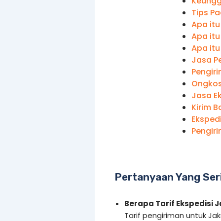
Keungg
Tips P
Apa itu
Apa itu
Apa itu
Jasa P
Pengir
Ongkos
Jasa E
Kirim 
Eksped
Pengir
Pertanyaan Yang Ser
Berapa Tarif Ekspedisi 
Tarif pengiriman untuk Ja