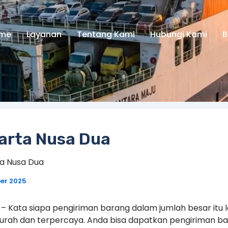
me
Layanan
Tentang Kami
Hubungi Kami
B
karta Nusa Dua
ta Nusa Dua
er 2025
 – Kata siapa pengiriman barang dalam jumlah besar itu l
urah dan terpercaya. Anda bisa dapatkan pengiriman b