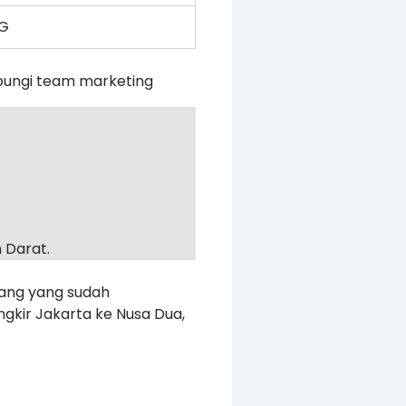
KG
bungi team marketing
 Darat.
rang yang sudah
gkir Jakarta ke Nusa Dua,