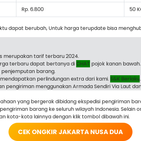
Rp. 6.800
50 
ktu dapat berubah, Untuk harga terupdate bisa menghu
as merupakan tarif terbaru 2024.
arga terbaru dapat bertanya di
CHAT
pojok kanan bawah.
i penjemputan barang.
mendapatkan perlindungan extra dari kami.
S&K Berlaku
.
n pengiriman menggunakan Armada Sendiri Via Laut dan
haan yang bergerak dibidang ekspedisi pengiriman ba
ngiriman barang ke seluruh wilayah Indonesia. Selain on
juan kota-kota lainnya dengan klik tombol dibawah ini.
CEK ONGKIR
JAKARTA NUSA DUA