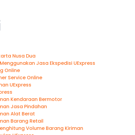
i
akarta Nusa Dua
Menggunakan Jasa Ekspedisi UExpress
g Online
er Service Online
iman UExpress
press
iman Kendaraan Bermotor
iman Jasa Pindahan
man Alat Berat
man Barang Retail
enghitung Volume Barang Kiriman