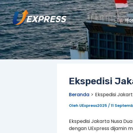
Lewati
ke
konten
Ho
Ekspedisi Ja
Beranda
Ekspedisi Jakar
Oleh
UExpress2025
/
11 Septemb
Ekspedisi Jakarta Nusa Dua
dengan UExpress dijamin m