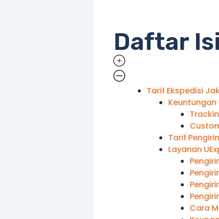
Daftar Is
Tarif Ekspedisi J
Keuntungan 
Trackin
Custom
Tarif Pengir
Layanan UEx
Pengir
Pengir
Pengiri
Pengiri
Cara M