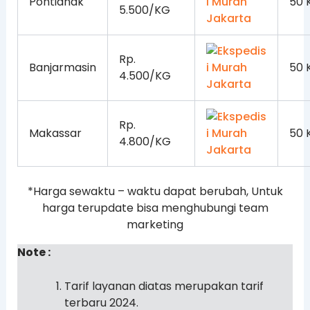
Pontianak
50 
5.500/KG
Rp.
Banjarmasin
50 
4.500/KG
Rp.
Makassar
50 
4.800/KG
*Harga sewaktu – waktu dapat berubah, Untuk
harga terupdate bisa menghubungi team
marketing
Note :
Tarif layanan diatas merupakan tarif
terbaru 2024.