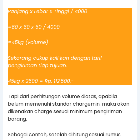
Panjang x Lebar x Tinggi / 4000
=60 x 60 x 50 / 4000
=45kg (volume)
Sekarang cukup kali kan dengan tarif
pengiriman tiap tujuan.
45kg x 2500 = Rp. 112.500,-
Tapi dari perhitungan volume diatas, apabila
belum memenuhi standar chargemin, maka akan
dikenakan charge sesuai minimum pengiriman
barang.
Sebagai contoh, setelah dihitung sesuai rumus