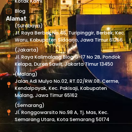
Kotak Kami
Blog
Alamat
(Surabaya)
Jl. Raya Berbek No.46, Turipinggir, Berbek, Kec.
Waru, Kabupaten Sidoarjo, Jawa Timur 61256
(Jakarta)
Jl. Raya Kalimalang Blog G-17 No 2B, Pondok
Kelapa, Duren Sawit, Jakarta Timur 13450
(Malang)
Jalan Adi Mulyo No.02, RT.02/RW.08, Cerme,
Kendalpayak, Kec. Pakisaji, Kabupaten
Malang, Jawa Timur 65162
(Semarang)
Jl. Ronggowarsito No.98 A, Tj. Mas, Kec.
Semarang Utara, Kota Semarang 50174