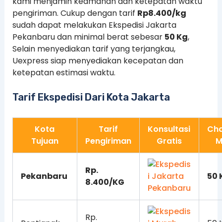
kami menjamin keamanan dan ketepatan waktu
pengiriman. Cukup dengan tarif
Rp8.400/kg
sudah dapat melakukan Ekspedisi Jakarta
Pekanbaru dan minimal berat sebesar
50 Kg
,
Selain menyediakan tarif yang terjangkau,
Uexpress siap menyediakan kecepatan dan
ketepatan estimasi waktu.
Tarif Ekspedisi Dari Kota Jakarta
Kota
Tarif
Konsultasi
Ch
Tujuan
Pengiriman
Gratis
M
Rp.
Pekanbaru
50 
8.400/KG
Rp.