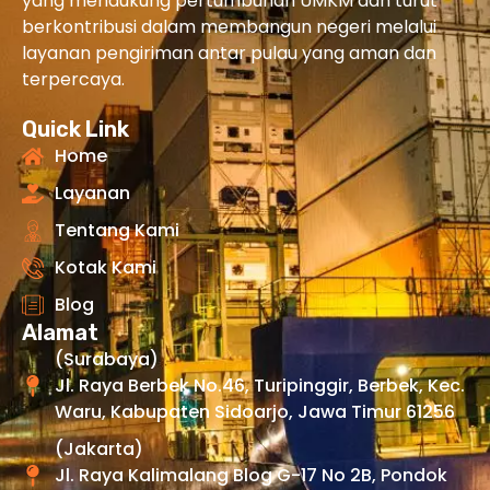
yang mendukung pertumbuhan UMKM dan turut
berkontribusi dalam membangun negeri melalui
layanan pengiriman antar pulau yang aman dan
terpercaya.
Quick Link
Home
Layanan
Tentang Kami
Kotak Kami
Blog
Alamat
(Surabaya)
Jl. Raya Berbek No.46, Turipinggir, Berbek, Kec.
Waru, Kabupaten Sidoarjo, Jawa Timur 61256
(Jakarta)
Jl. Raya Kalimalang Blog G-17 No 2B, Pondok