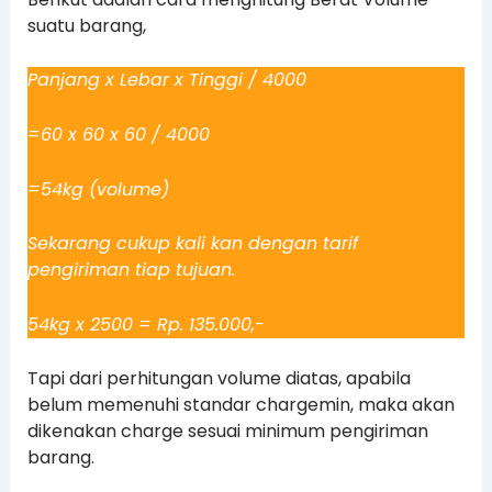
suatu barang,
Panjang x Lebar x Tinggi / 4000
=60 x 60 x 60 / 4000
=54kg (volume)
Sekarang cukup kali kan dengan tarif
pengiriman tiap tujuan.
54kg x 2500 = Rp. 135.000,-
Tapi dari perhitungan volume diatas, apabila
belum memenuhi standar chargemin, maka akan
dikenakan charge sesuai minimum pengiriman
barang.