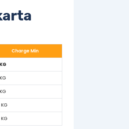
karta
Charge Min
 KG
 KG
 KG
 KG
 KG