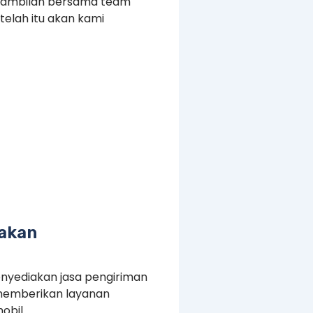
ngambilan bersama team
elah itu akan kami
rakan
enyediakan jasa pengiriman
a memberikan layanan
obil.