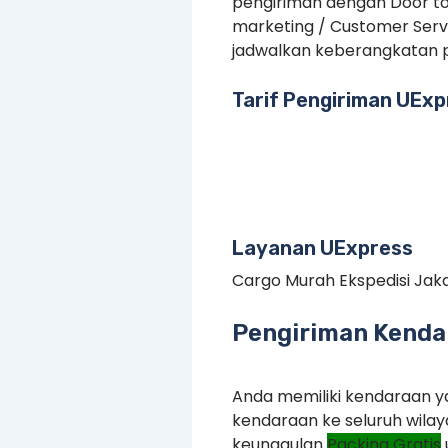
pengiriman dengan Door to
marketing / Customer Serv
jadwalkan keberangkatan p
Tarif Pengiriman UExp
Layanan UExpress
Cargo Murah Ekspedisi Jak
Pengiriman Kendar
Anda memiliki kendaraan ya
kendaraan ke seluruh wilay
keunggulan
Packing Gratis