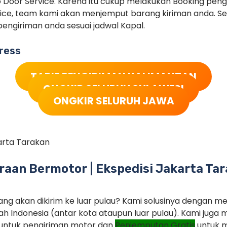
 Door Service. Karena itu cukup melakukan Booking pe
ice, team kami akan menjemput barang kiriman anda. Set
engiriman anda sesuai jadwal Kapal.
ress
TARIF PENGIRIMAN KALIMANTAN
ONGKIR SELURUH SULAWESI
ONGKIR SELURUH JAWA
arta Tarakan
aan Bermotor | Ekspedisi Jakarta Ta
ng akan dikirim ke luar pulau? Kami solusinya dengan m
ah Indonesia (antar kota ataupun luar pulau). Kami jug
untuk pengiriman motor dan
Penjemputan Gratis
untuk m