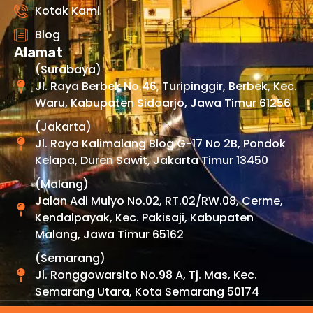
Kotak Kami
Blog
Alamat
(Surabaya)
Jl. Raya Berbek No.46, Turipinggir, Berbek, Kec.
Waru, Kabupaten Sidoarjo, Jawa Timur 61256
(Jakarta)
Jl. Raya Kalimalang Blog G-17 No 2B, Pondok
Kelapa, Duren Sawit, Jakarta Timur 13450
(Malang)
Jalan Adi Mulyo No.02, RT.02/RW.08, Cerme,
Kendalpayak, Kec. Pakisaji, Kabupaten
Malang, Jawa Timur 65162
(Semarang)
Jl. Ronggowarsito No.98 A, Tj. Mas, Kec.
Semarang Utara, Kota Semarang 50174