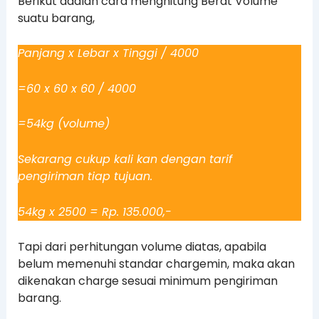
Berikut adalah cara menghitung Berat Volume
suatu barang,
Panjang x Lebar x Tinggi / 4000
=60 x 60 x 60 / 4000
=54kg (volume)
Sekarang cukup kali kan dengan tarif
pengiriman tiap tujuan.
54kg x 2500 = Rp. 135.000,-
Tapi dari perhitungan volume diatas, apabila
belum memenuhi standar chargemin, maka akan
dikenakan charge sesuai minimum pengiriman
barang.