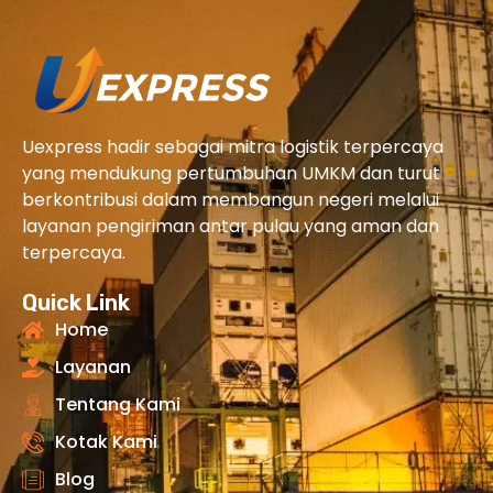
Uexpress hadir sebagai mitra logistik terpercaya
yang mendukung pertumbuhan UMKM dan turut
berkontribusi dalam membangun negeri melalui
layanan pengiriman antar pulau yang aman dan
terpercaya.
Quick Link
Home
Layanan
Tentang Kami
Kotak Kami
Blog