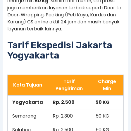
charge min
50 Kg
. Selain tarif murah, Uexpress
juga memberikan layanan terbaik seperti Door to
Door, Wrapping, Packing (Peti Kayu, Kardus dan
Karung) CS online aktif 24 jam dan masih banyak
layanan terbaik lainnya.
Tarif Ekspedisi Jakarta
Yogyakarta
Tarif
Charge
Kota Tujuan
Pengiriman
Min
Yogyakarta
Rp. 2.500
50 KG
Semarang
Rp. 2.300
50 KG
Salatiga
Rp. 2.500
50 KG