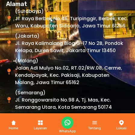
Alamat
(Surabaya)
Jl. Raya Berbek No.46, Turipinggir, Berbek, Kec.
Waru, Kabupaten Sidoarjo, Jawa Timur 61256
(Jakarta)
Jl. Raya Kalimalang Blog G-17 No 2B, Pondok
Kelapa, Duren Sawit, Jakarta Timur 13450
(Malang)
Jalan Adi Mulyo No.02, RT.02/RW.08, Cerme,
Kendalpayak, Kec. Pakisaji, Kabupaten
Malang, Jawa Timur 65162
(Semarang)
Jl. Ronggowarsito No.98 A, Tj. Mas, Kec.
Semarang Utara, Kota Semarang 50174
Copyright © 2026 By
Uexpress
. All Rights Reserved.
Home
Layanan
Tentang
Lokasi
WhatsApp