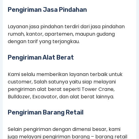
Pengiriman Jasa Pindahan
Layanan jasa pindahan terdiri dari jasa pindahan
rumah, kantor, apartemen, maupun gudang
dengan tarif yang terjangkau.
Pengiriman Alat Berat
Kami selalu memberikan layanan terbaik untuk
customer, Salah satunya yaitu siap melayani
pengiriman alat berat seperti Tower Crane,
Bulldozer, Excavator, dan alat berat lainnya.
Pengiriman Barang Retail
Selain pengiriman dengan dimensi besar, kami
juga melayani pengiriman barang – barang retail