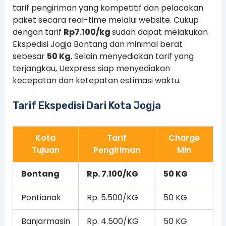
tarif pengiriman yang kompetitif dan pelacakan
paket secara real-time melalui website. Cukup
dengan tarif
Rp7.100/kg
sudah dapat melakukan
Ekspedisi Jogja Bontang dan minimal berat
sebesar
50 Kg
, Selain menyediakan tarif yang
terjangkau, Uexpress siap menyediakan
kecepatan dan ketepatan estimasi waktu.
Tarif Ekspedisi Dari Kota Jogja
Kota
Tarif
Charge
Tujuan
Pengiriman
Min
Bontang
Rp. 7.100/KG
50 KG
Pontianak
Rp. 5.500/KG
50 KG
Banjarmasin
Rp. 4.500/KG
50 KG