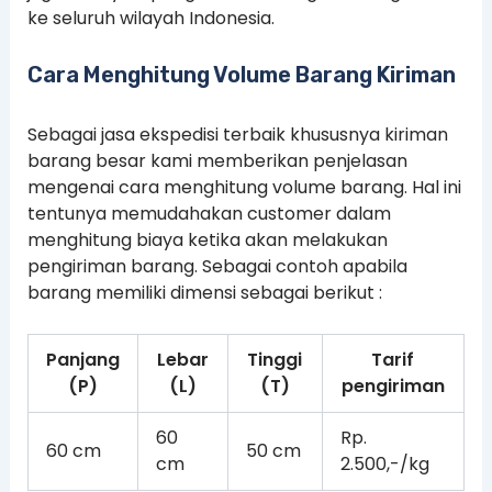
ke seluruh wilayah Indonesia.
Cara Menghitung Volume Barang Kiriman
Sebagai jasa ekspedisi terbaik khususnya kiriman
barang besar kami memberikan penjelasan
mengenai cara menghitung volume barang. Hal ini
tentunya memudahakan customer dalam
menghitung biaya ketika akan melakukan
pengiriman barang. Sebagai contoh apabila
barang memiliki dimensi sebagai berikut :
Panjang
Lebar
Tinggi
Tarif
(P)
(L)
(T)
pengiriman
60
Rp.
60 cm
50 cm
cm
2.500,-/kg