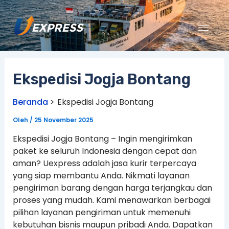
Lewati
ke
konten
Ekspedisi Jogja Bontang
Beranda
Ekspedisi Jogja Bontang
Oleh
/
25 November 2025
Ekspedisi Jogja Bontang – Ingin mengirimkan
paket ke seluruh Indonesia dengan cepat dan
aman? Uexpress adalah jasa kurir terpercaya
yang siap membantu Anda. Nikmati layanan
pengiriman barang dengan harga terjangkau dan
proses yang mudah. Kami menawarkan berbagai
pilihan layanan pengiriman untuk memenuhi
kebutuhan bisnis maupun pribadi Anda. Dapatkan