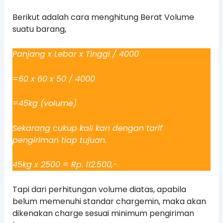
Berikut adalah cara menghitung Berat Volume
suatu barang,
Panjang x Lebar x Tinggi / 4000
=60 x 60 x 50 / 4000
=45kg (volume)
Sekarang cukup kali kan dengan tarif
pengiriman tiap tujuan.
45kg x 2500 = Rp. 112.500,-
Tapi dari perhitungan volume diatas, apabila
belum memenuhi standar chargemin, maka akan
dikenakan charge sesuai minimum pengiriman