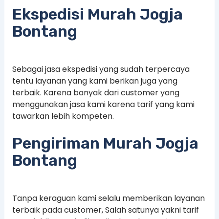
Ekspedisi Murah Jogja
Bontang
Sebagai jasa ekspedisi yang sudah terpercaya
tentu layanan yang kami berikan juga yang
terbaik. Karena banyak dari customer yang
menggunakan jasa kami karena tarif yang kami
tawarkan lebih kompeten.
Pengiriman Murah Jogja
Bontang
Tanpa keraguan kami selalu memberikan layanan
terbaik pada customer, Salah satunya yakni tarif