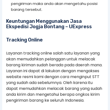
pengiriman maka anda akan mengetahu posisi
barang tersebut.
Keuntungan Menggunakan Jasa
Ekspedisi Jogja Bontang – UExpress
Tracking Online
Layanan tracking online salah satu layanan yang
akan memudahkan pelanggan untuk melacak
barang kiriman sudah berada pada daerah mana.
Layanan ini dapat di lakukan dengan mengakses
website resmi kami dengan cara menginput STT
yang sudah ada sebelumnya. Oleh karena itu
dapat memudahkan melacak barang yang sudah
anda kirim dan mengetahui berapa ongkos kirim
pengiriman barang ke seluruh Indonesia.