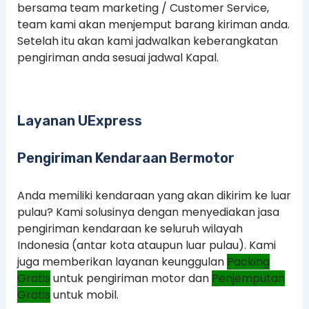
bersama team marketing / Customer Service,
team kami akan menjemput barang kiriman anda.
Setelah itu akan kami jadwalkan keberangkatan
pengiriman anda sesuai jadwal Kapal.
Layanan UExpress
Pengiriman Kendaraan Bermotor
Anda memiliki kendaraan yang akan dikirim ke luar
pulau? Kami solusinya dengan menyediakan jasa
pengiriman kendaraan ke seluruh wilayah
Indonesia (antar kota ataupun luar pulau). Kami
juga memberikan layanan keunggulan
Packing
Gratis
untuk pengiriman motor dan
Penjemputan
Gratis
untuk mobil.