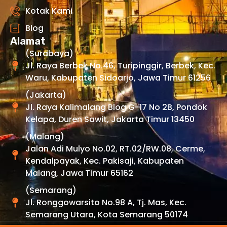
Kotak Kami
Blog
Alamat
(Surabaya)
Jl. Raya Berbek No.46, Turipinggir, Berbek, Kec.
Waru, Kabupaten Sidoarjo, Jawa Timur 61256
(Jakarta)
Jl. Raya Kalimalang Blog G-17 No 2B, Pondok
Kelapa, Duren Sawit, Jakarta Timur 13450
(Malang)
Jalan Adi Mulyo No.02, RT.02/RW.08, Cerme,
Kendalpayak, Kec. Pakisaji, Kabupaten
Malang, Jawa Timur 65162
(Semarang)
Jl. Ronggowarsito No.98 A, Tj. Mas, Kec.
Semarang Utara, Kota Semarang 50174