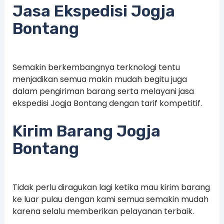
Jasa Ekspedisi Jogja
Bontang
Semakin berkembangnya terknologi tentu
menjadikan semua makin mudah begitu juga
dalam pengiriman barang serta melayani jasa
ekspedisi Jogja Bontang dengan tarif kompetitif.
Kirim Barang Jogja
Bontang
Tidak perlu diragukan lagi ketika mau kirim barang
ke luar pulau dengan kami semua semakin mudah
karena selalu memberikan pelayanan terbaik.