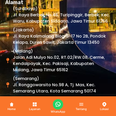
Alamat
(Surabaya)
Jl. Raya Berbek No.46, Turipinggir, Berbek, Kec.
Waru, Kabupaten Sidoarjo, Jawa Timur 61256
(Jakarta)
Jl. Raya Kalimalang Blog G-17 No 2B, Pondok
Kelapa, Duren Sawit, Jakarta Timur 13450
(Malang)
Jalan Adi Mulyo No.02, RT.02/RW.08, Cerme,
Kendalpayak, Kec. Pakisaji, Kabupaten
Malang, Jawa Timur 65162
(Semarang)
Jl. Ronggowarsito No.98 A, Tj. Mas, Kec.
Semarang Utara, Kota Semarang 50174
Copyright © 2026 By
Uexpress
. All Rights Reserved.
Home
Layanan
Tentang
Lokasi
WhatsApp