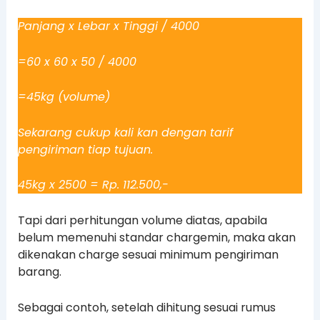
Panjang x Lebar x Tinggi / 4000
=60 x 60 x 50 / 4000
=45kg (volume)
Sekarang cukup kali kan dengan tarif
pengiriman tiap tujuan.
45kg x 2500 = Rp. 112.500,-
Tapi dari perhitungan volume diatas, apabila
belum memenuhi standar chargemin, maka akan
dikenakan charge sesuai minimum pengiriman
barang.
Sebagai contoh, setelah dihitung sesuai rumus