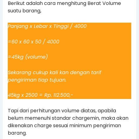
Berikut adalah cara menghitung Berat Volume
suatu barang,
Panjang x Lebar x Tinggi / 4000
=60 x 60 x 50 / 4000
=45kg (volume)
Sekarang cukup kali kan dengan tarif
pengiriman tiap tujuan.
45kg x 2500 = Rp. 112.500,-
Tapi dari perhitungan volume diatas, apabila
belum memenuhi standar chargemin, maka akan
dikenakan charge sesuai minimum pengiriman
barang.