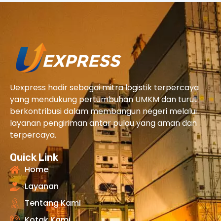
Uexpress hadir sebagai mitra logistik terpercaya
yang mendukung pertumbuhan UMKM dan turut
berkontribusi dalam membangun negeri melalui
layanan pengiriman antar pulau yang aman dan
terpercaya.
Quick Link
Home
Layanan
Tentang Kami
Kotak Kami