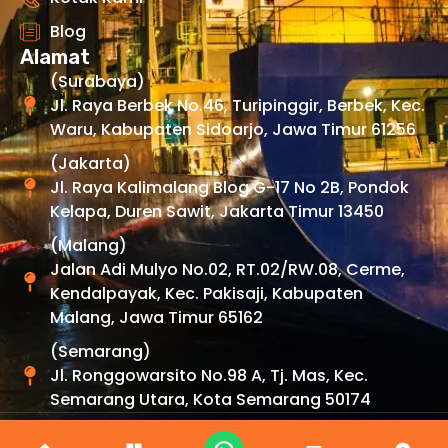
Blog
Alamat
(Surabaya)
Jl. Raya Berbek No.46, Turipinggir, Berbek, Kec.
Waru, Kabupaten Sidoarjo, Jawa Timur 61256
(Jakarta)
Jl. Raya Kalimalang Blog G-17 No 2B, Pondok
Kelapa, Duren Sawit, Jakarta Timur 13450
(Malang)
Jalan Adi Mulyo No.02, RT.02/RW.08, Cerme,
Kendalpayak, Kec. Pakisaji, Kabupaten
Malang, Jawa Timur 65162
(Semarang)
Jl. Ronggowarsito No.98 A, Tj. Mas, Kec.
Semarang Utara, Kota Semarang 50174