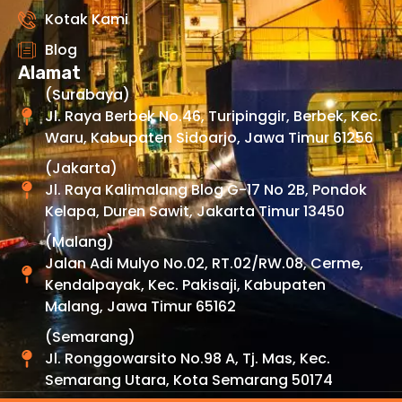
Kotak Kami
Blog
Alamat
(Surabaya)
Jl. Raya Berbek No.46, Turipinggir, Berbek, Kec.
Waru, Kabupaten Sidoarjo, Jawa Timur 61256
(Jakarta)
Jl. Raya Kalimalang Blog G-17 No 2B, Pondok
Kelapa, Duren Sawit, Jakarta Timur 13450
(Malang)
Jalan Adi Mulyo No.02, RT.02/RW.08, Cerme,
Kendalpayak, Kec. Pakisaji, Kabupaten
Malang, Jawa Timur 65162
(Semarang)
Jl. Ronggowarsito No.98 A, Tj. Mas, Kec.
Semarang Utara, Kota Semarang 50174