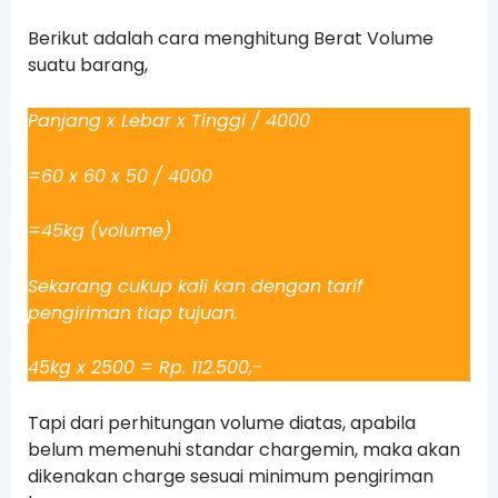
Berikut adalah cara menghitung Berat Volume
suatu barang,
Panjang x Lebar x Tinggi / 4000
=60 x 60 x 50 / 4000
=45kg (volume)
Sekarang cukup kali kan dengan tarif
pengiriman tiap tujuan.
45kg x 2500 = Rp. 112.500,-
Tapi dari perhitungan volume diatas, apabila
belum memenuhi standar chargemin, maka akan
dikenakan charge sesuai minimum pengiriman