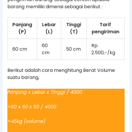
barang memiliki dimensi sebagai berikut :
Panjang
Lebar
Tinggi
Tarif
(P)
(L)
(T)
pengiriman
60
Rp.
60 cm
50 cm
cm
2.500,-/kg
Berikut adalah cara menghitung Berat Volume
suatu barang,
Panjang x Lebar x Tinggi / 4000
=60 x 60 x 50 / 4000
=45kg (volume)