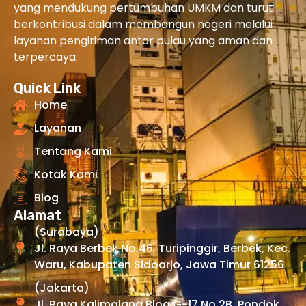
yang mendukung pertumbuhan UMKM dan turut
berkontribusi dalam membangun negeri melalui
layanan pengiriman antar pulau yang aman dan
terpercaya.
Quick Link
Home
Layanan
Tentang Kami
Kotak Kami
Blog
Alamat
(Surabaya)
Jl. Raya Berbek No.46, Turipinggir, Berbek, Kec.
Waru, Kabupaten Sidoarjo, Jawa Timur 61256
(Jakarta)
Jl. Raya Kalimalang Blog G-17 No 2B, Pondok