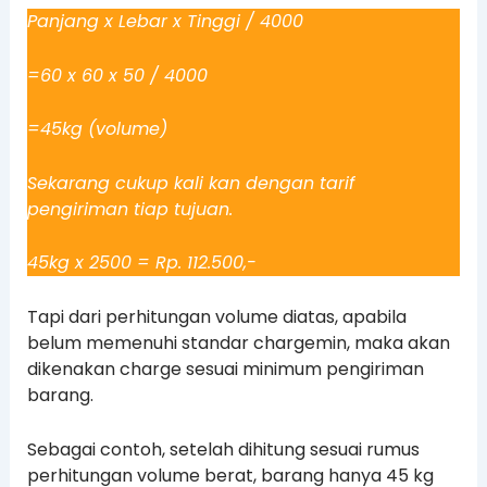
Panjang x Lebar x Tinggi / 4000
=60 x 60 x 50 / 4000
=45kg (volume)
Sekarang cukup kali kan dengan tarif
pengiriman tiap tujuan.
45kg x 2500 = Rp. 112.500,-
Tapi dari perhitungan volume diatas, apabila
belum memenuhi standar chargemin, maka akan
dikenakan charge sesuai minimum pengiriman
barang.
Sebagai contoh, setelah dihitung sesuai rumus
perhitungan volume berat, barang hanya 45 kg