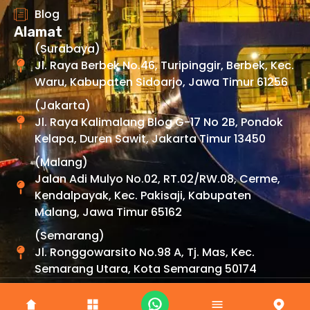
Blog
Alamat
(Surabaya)
Jl. Raya Berbek No.46, Turipinggir, Berbek, Kec.
Waru, Kabupaten Sidoarjo, Jawa Timur 61256
(Jakarta)
Jl. Raya Kalimalang Blog G-17 No 2B, Pondok
Kelapa, Duren Sawit, Jakarta Timur 13450
(Malang)
Jalan Adi Mulyo No.02, RT.02/RW.08, Cerme,
Kendalpayak, Kec. Pakisaji, Kabupaten
Malang, Jawa Timur 65162
(Semarang)
Jl. Ronggowarsito No.98 A, Tj. Mas, Kec.
Semarang Utara, Kota Semarang 50174
Copyright © 2026 By
Uexpress
. All Rights Reserved.