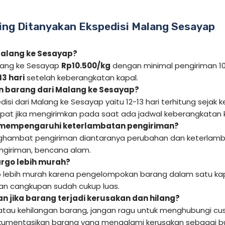
ing Ditanyakan Ekspedisi Malang Sesayap
 Malang ke Sesayap?
alang ke Sesayap
Rp10.500/kg
dengan minimal pengiriman 10
3 hari
setelah keberangkatan kapal.
n barang dari Malang ke Sesayap?
isi dari Malang ke Sesayap yaitu 12-13 hari terhitung sejak 
epat jika mengirimkan pada saat ada jadwal keberangkatan 
 mempengaruhi keterlambatan pengiriman?
hambat pengiriman diantaranya perubahan dan keterlamba
giriman, bencana alam.
rgo lebih murah?
 lebih murah karena pengelompokan barang dalam satu kap
 dan cangkupan sudah cukup luas.
n jika barang terjadi kerusakan dan hilang?
 atau kehilangan barang, jangan ragu untuk menghubungi cus
kumentasikan barang yang mengalami kerusakan sebagai bukt