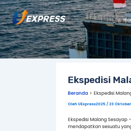
Lewati
ke
konten
Ho
Ekspedisi Ma
Beranda
Ekspedisi Malan
Oleh
UExpress2025
/
23 Oktobe
Ekspedisi Malang Sesayap 
mendapatkan sesuatu yang 