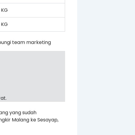
 KG
 KG
bungi team marketing
at.
rang yang sudah
ngkir Malang ke Sesayap,