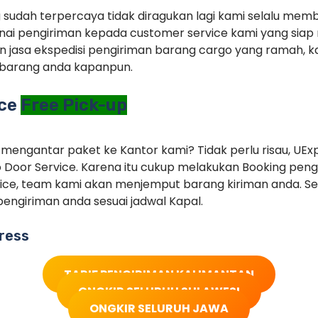
g sudah terpercaya tidak diragukan lagi kami selalu memb
ai pengiriman kepada customer service kami yang siap 
 jasa ekspedisi pengiriman barang cargo yang ramah, ka
barang anda kapanpun.
ice
Free Pick-up
 mengantar paket ke Kantor kami? Tidak perlu risau, UEx
 Door Service. Karena itu cukup melakukan Booking pe
ice, team kami akan menjemput barang kiriman anda. Set
engiriman anda sesuai jadwal Kapal.
ress
TARIF PENGIRIMAN KALIMANTAN
ONGKIR SELURUH SULAWESI
ONGKIR SELURUH JAWA