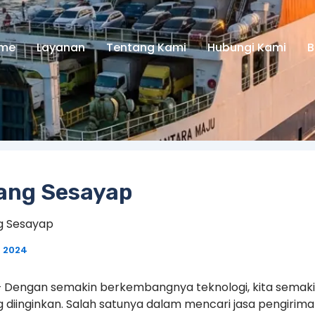
me
Layanan
Tentang Kami
Hubungi Kami
B
lang Sesayap
g Sesayap
r 2024
– Dengan semakin berkembangnya teknologi, kita semak
diinginkan. Salah satunya dalam mencari jasa pengirima