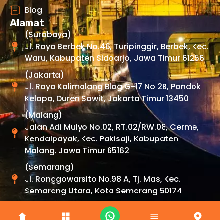
Blog
Alamat
(Surabaya)
Jl. Raya Berbek No.46, Turipinggir, Berbek, Kec.
Waru, Kabupaten Sidoarjo, Jawa Timur 61256
(Jakarta)
Jl. Raya Kalimalang Blog G-17 No 2B, Pondok
Kelapa, Duren Sawit, Jakarta Timur 13450
(Malang)
Jalan Adi Mulyo No.02, RT.02/RW.08, Cerme,
Kendalpayak, Kec. Pakisaji, Kabupaten
Malang, Jawa Timur 65162
(Semarang)
Jl. Ronggowarsito No.98 A, Tj. Mas, Kec.
Semarang Utara, Kota Semarang 50174
Copyright © 2026 By
Uexpress
. All Rights Reserved.