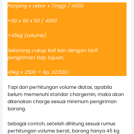
Panjang x Lebar x Tinggi / 4000
=60 x 60 x 50 / 4000
=45kg (volume)
Sekarang cukup kali kan dengan tarif
pengiriman tiap tujuan.
45kg x 2500 = Rp. 112.500,-
Tapi dari perhitungan volume diatas, apabila
belum memenuhi standar chargemin, maka akan
dikenakan charge sesuai minimum pengiriman
barang.
Sebagai contoh, setelah dihitung sesuai rumus
perhitungan volume berat, barang hanya 45 kg