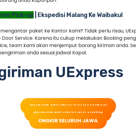
barang anda kapanpun.
ree Pick-up
| Ekspedisi Malang Ke Waibakul
 mengantar paket ke Kantor kami? Tidak perlu risau, UEx
 Door Service. Karena itu cukup melakukan Booking pe
ice, team kami akan menjemput barang kiriman anda. Set
engiriman anda sesuai jadwal Kapal.
ngiriman UExpress
ONGKIR SELURUH KALIMANTAN
ONGKIR SELURUH SULAWESI
ONGKIR SELURUH JAWA