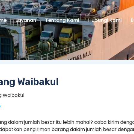
me
Layanan
Tentang Kami
Hubungi Kami
B
ang Waibakul
g Waibakul
4
ng dalam jumlah besar itu lebih mahal? coba kirim deng
 dapatkan pengiriman barang dalam jumlah besar denga