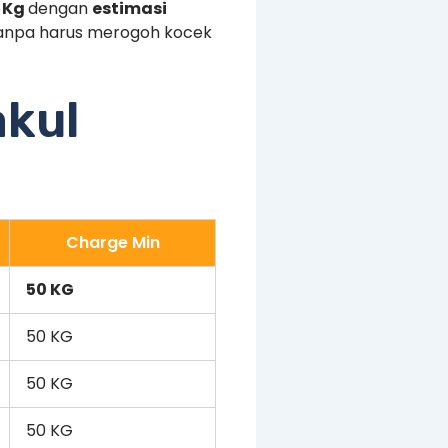
 Kg
dengan
estimasi
 tanpa harus merogoh kocek
akul
Charge Min
50 KG
50 KG
50 KG
50 KG