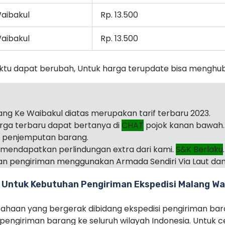
aibakul
Rp. 13.500
aibakul
Rp. 13.500
ktu dapat berubah, Untuk harga terupdate bisa menghu
lang Ke Waibakul diatas merupakan tarif terbaru 2023.
arga terbaru dapat bertanya di
CHAT
pojok kanan bawah.
i penjemputan barang.
mendapatkan perlindungan extra dari kami.
S&K Berlaku
.
n pengiriman menggunakan Armada Sendiri Via Laut dan
 Untuk Kebutuhan Pengiriman Ekspedisi Malang Wa
haan yang bergerak dibidang ekspedisi pengiriman ba
ngiriman barang ke seluruh wilayah Indonesia. Untuk c