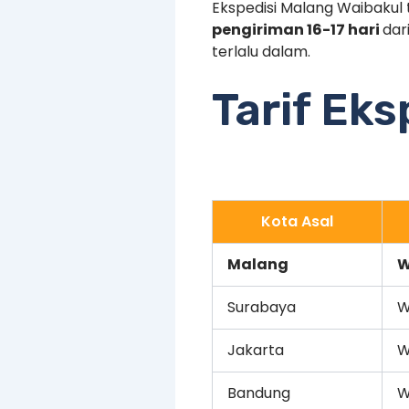
Ekspedisi Malang Waibakul 
pengiriman 16-17 hari
dar
terlalu dalam.
Tarif Eks
Kota Asal
Malang
W
Surabaya
W
Jakarta
W
Bandung
W