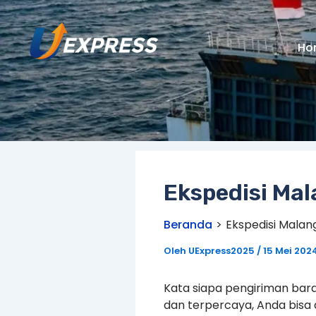
Lewati
ke
konten
Ho
Ekspedisi Mal
Beranda
Ekspedisi Malan
Oleh
UExpress2025
/
15 Mei 202
Kata siapa pengiriman bara
dan terpercaya, Anda bisa