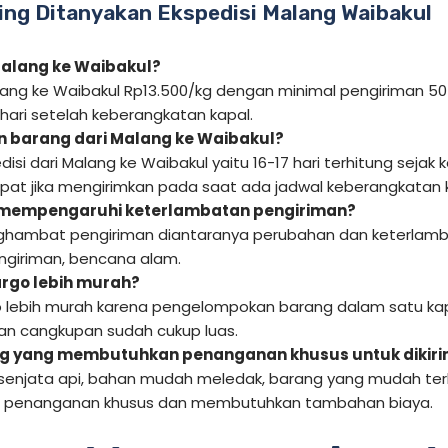
ing Ditanyakan Ekspedisi Malang Waibakul
Malang ke Waibakul?
alang ke Waibakul Rp13.500/kg dengan minimal pengiriman 50
 hari setelah keberangkatan kapal.
 barang dari Malang ke Waibakul?
isi dari Malang ke Waibakul yaitu 16-17 hari terhitung sejak
epat jika mengirimkan pada saat ada jadwal keberangkatan 
 mempengaruhi keterlambatan pengiriman?
hambat pengiriman diantaranya perubahan dan keterlamba
giriman, bencana alam.
rgo lebih murah?
 lebih murah karena pengelompokan barang dalam satu kap
 dan cangkupan sudah cukup luas.
g yang membutuhkan penanganan khusus untuk dikir
senjata api, bahan mudah meledak, barang yang mudah ter
penanganan khusus dan membutuhkan tambahan biaya.