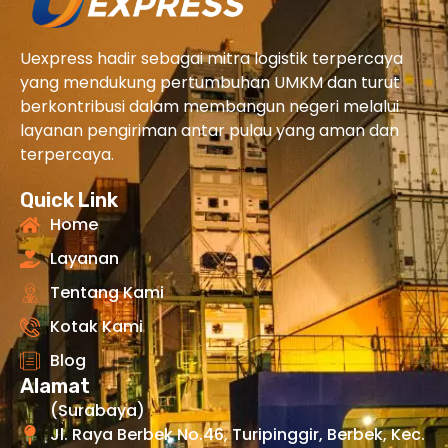
Uexpress hadir sebagai mitra logistik terpercaya
yang mendukung pertumbuhan UMKM dan turut
berkontribusi dalam membangun negeri melalui
layanan pengiriman antar pulau yang aman dan
terpercaya.
Quick Link
Home
Layanan
Tentang Kami
Kotak Kami
Blog
Alamat
(Surabaya)
Jl. Raya Berbek No.46, Turipinggir, Berbek, Kec.