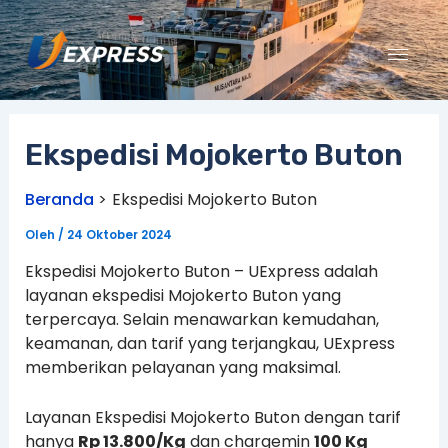
Lewati
ke
konten
Ekspedisi Mojokerto Buton
Beranda
Ekspedisi Mojokerto Buton
Oleh
/
24 Oktober 2024
Ekspedisi Mojokerto Buton – UExpress adalah
layanan ekspedisi Mojokerto Buton yang
terpercaya. Selain menawarkan kemudahan,
keamanan, dan tarif yang terjangkau, UExpress
memberikan pelayanan yang maksimal.
Layanan Ekspedisi Mojokerto Buton dengan tarif
hanya
Rp 13.800/Kg
dan chargemin
100 Kg