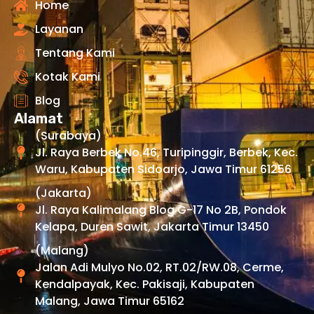
Home
Layanan
Tentang Kami
Kotak Kami
Blog
Alamat
(Surabaya)
Jl. Raya Berbek No.46, Turipinggir, Berbek, Kec.
Waru, Kabupaten Sidoarjo, Jawa Timur 61256
(Jakarta)
Jl. Raya Kalimalang Blog G-17 No 2B, Pondok
Kelapa, Duren Sawit, Jakarta Timur 13450
(Malang)
Jalan Adi Mulyo No.02, RT.02/RW.08, Cerme,
Kendalpayak, Kec. Pakisaji, Kabupaten
Malang, Jawa Timur 65162