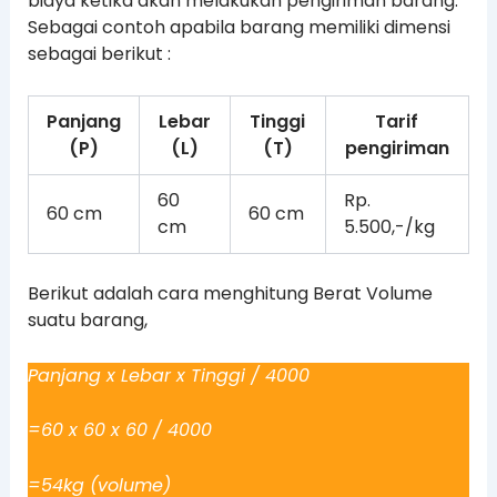
biaya ketika akan melakukan pengiriman barang.
Sebagai contoh apabila barang memiliki dimensi
sebagai berikut :
Panjang
Lebar
Tinggi
Tarif
(P)
(L)
(T)
pengiriman
60
Rp.
60 cm
60 cm
cm
5.500,-/kg
Berikut adalah cara menghitung Berat Volume
suatu barang,
Panjang x Lebar x Tinggi / 4000
=60 x 60 x 60 / 4000
=54kg (volume)