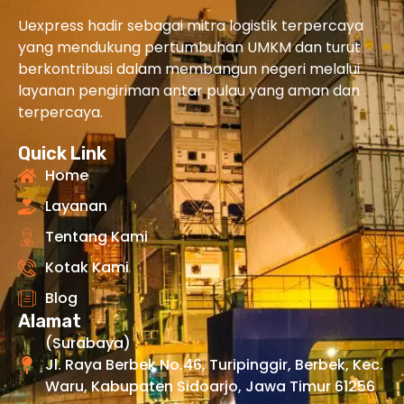
Uexpress hadir sebagai mitra logistik terpercaya
yang mendukung pertumbuhan UMKM dan turut
berkontribusi dalam membangun negeri melalui
layanan pengiriman antar pulau yang aman dan
terpercaya.
Quick Link
Home
Layanan
Tentang Kami
Kotak Kami
Blog
Alamat
(Surabaya)
Jl. Raya Berbek No.46, Turipinggir, Berbek, Kec.
Waru, Kabupaten Sidoarjo, Jawa Timur 61256