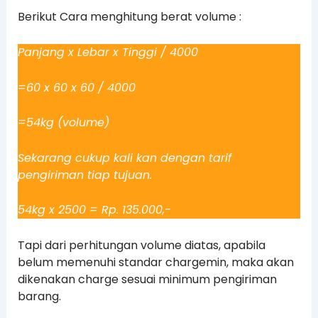
Berikut Cara menghitung berat volume :
Panjang x Lebar x Tinggi / 4000
=60 x 60 x 60 / 4000
=54kg (volume)
Sekarang cukup kali kan dengan tarif
pengiriman tiap tujuan.
54kg x 2500 = Rp. 135.000,-
Tapi dari perhitungan volume diatas, apabila
belum memenuhi standar chargemin, maka akan
dikenakan charge sesuai minimum pengiriman
barang.