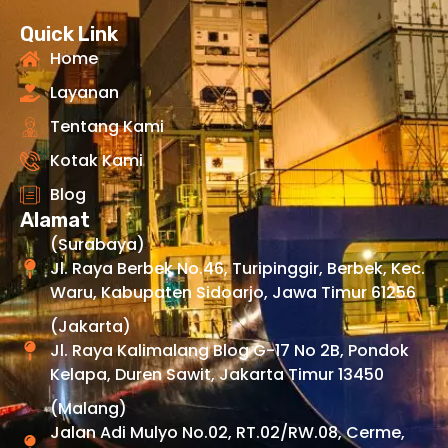
Quick Link
Home
Layanan
Tentang Kami
Kotak Kami
Blog
Alamat
(Surabaya)
Jl. Raya Berbek No.46, Turipinggir, Berbek, Kec.
Waru, Kabupaten Sidoarjo, Jawa Timur 61256
(Jakarta)
Jl. Raya Kalimalang Blog G-17 No 2B, Pondok
Kelapa, Duren Sawit, Jakarta Timur 13450
(Malang)
Jalan Adi Mulyo No.02, RT.02/RW.08, Cerme,