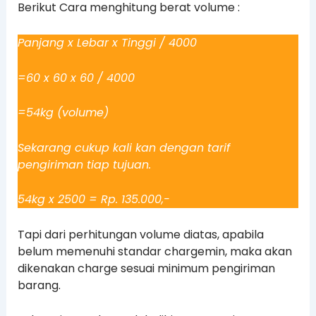
Berikut Cara menghitung berat volume :
Panjang x Lebar x Tinggi / 4000
=60 x 60 x 60 / 4000
=54kg (volume)
Sekarang cukup kali kan dengan tarif
pengiriman tiap tujuan.
54kg x 2500 = Rp. 135.000,-
Tapi dari perhitungan volume diatas, apabila
belum memenuhi standar chargemin, maka akan
dikenakan charge sesuai minimum pengiriman
barang.