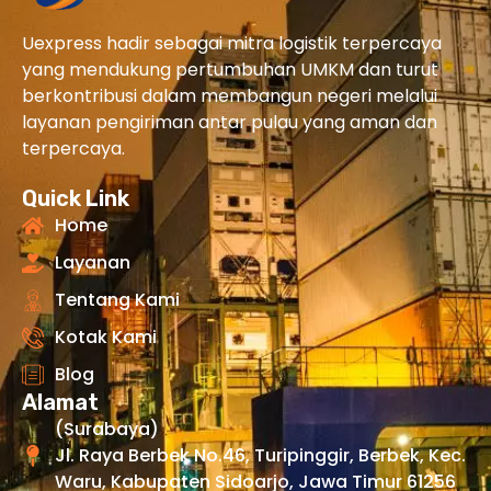
Uexpress hadir sebagai mitra logistik terpercaya
yang mendukung pertumbuhan UMKM dan turut
berkontribusi dalam membangun negeri melalui
layanan pengiriman antar pulau yang aman dan
terpercaya.
Quick Link
Home
Layanan
Tentang Kami
Kotak Kami
Blog
Alamat
(Surabaya)
Jl. Raya Berbek No.46, Turipinggir, Berbek, Kec.
Waru, Kabupaten Sidoarjo, Jawa Timur 61256