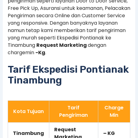
pengiriman seperti layanan Door to Door Service,
Free Pick Up, Asuransi untuk keamanan, Pelacakan
Pengiriman secara Online dan Customer Service
yang responsive. Dengan banyaknya layanan
namun tetap kami memberikan tarif pengiriman
yang murah seperti Ekspedisi Pontianak ke
Tinambung
Request Marketing
dengan
chargemin
-Kg
.
Tarif Ekspedisi Pontianak
Tinambung
Tarif
Charge
Kota Tujuan
Pengiriman
Min
Request
Tinambung
– KG
Marketing