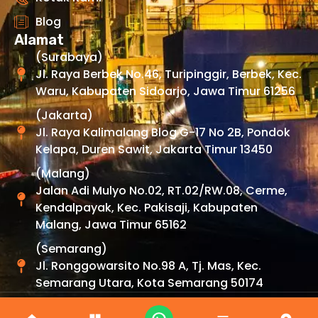
Blog
Alamat
(Surabaya)
Jl. Raya Berbek No.46, Turipinggir, Berbek, Kec.
Waru, Kabupaten Sidoarjo, Jawa Timur 61256
(Jakarta)
Jl. Raya Kalimalang Blog G-17 No 2B, Pondok
Kelapa, Duren Sawit, Jakarta Timur 13450
(Malang)
Jalan Adi Mulyo No.02, RT.02/RW.08, Cerme,
Kendalpayak, Kec. Pakisaji, Kabupaten
Malang, Jawa Timur 65162
(Semarang)
Jl. Ronggowarsito No.98 A, Tj. Mas, Kec.
Semarang Utara, Kota Semarang 50174