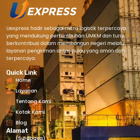
Uexpress hadir sebagai mitra logistik terpercaya
yang mendukung pertumbuhan UMKM dan turut
berkontribusi dalam membangun negeri melalui
layanan pengiriman antar pulau yang aman dan
terpercaya.
Quick Link
Home
Layanan
Tentang Kami
Kotak Kami
Blog
Alamat
(Surabaya)