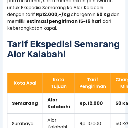
para customer, serta memberikan penawaran
untuk Ekspedisi Semarang ke Alor Kalabahi
dengan tarif
Rp12.000,-/Kg
chargemin
50 Kg
dan
memiliki
estimasi pengiriman 15-16 hari
dari
keberangkatan kapal.
Tarif Ekspedisi Semarang
Alor Kalabahi
Kota
Tarif
Char
Kota Asal
Tujuan
Pengiriman
Mi
Alor
Semarang
Rp. 12.000
50 K
Kalabahi
Alor
Surabaya
Rp. 10.000
50 K
Kalabahi