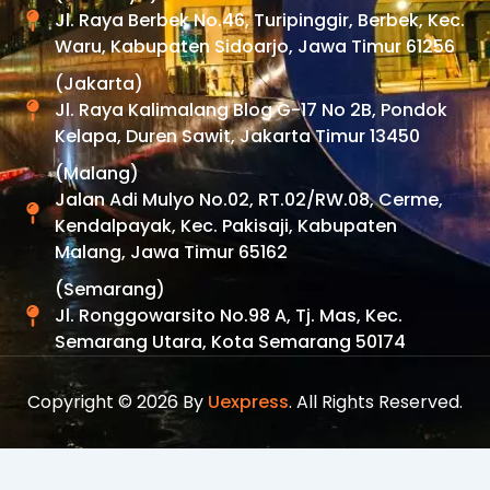
Jl. Raya Berbek No.46, Turipinggir, Berbek, Kec.
Waru, Kabupaten Sidoarjo, Jawa Timur 61256
(Jakarta)
Jl. Raya Kalimalang Blog G-17 No 2B, Pondok
Kelapa, Duren Sawit, Jakarta Timur 13450
(Malang)
Jalan Adi Mulyo No.02, RT.02/RW.08, Cerme,
Kendalpayak, Kec. Pakisaji, Kabupaten
Malang, Jawa Timur 65162
(Semarang)
Jl. Ronggowarsito No.98 A, Tj. Mas, Kec.
Semarang Utara, Kota Semarang 50174
Copyright © 2026 By
Uexpress
. All Rights Reserved.