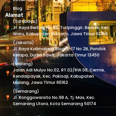
Blog
Alamat
(Surabaya)
Jl. Raya Berbek No.46, Turipinggir, Berbek, Kec.
Waru, Kabupaten Sidoarjo, Jawa Timur 61256
(Jakarta)
Jl. Raya Kalimalang Blog G-17 No 2B, Pondok
Kelapa, Duren Sawit, Jakarta Timur 13450
(Malang)
Jalan Adi Mulyo No.02, RT.02/RW.08, Cerme,
Kendalpayak, Kec. Pakisaji, Kabupaten
Malang, Jawa Timur 65162
(Semarang)
Jl. Ronggowarsito No.98 A, Tj. Mas, Kec.
Semarang Utara, Kota Semarang 50174