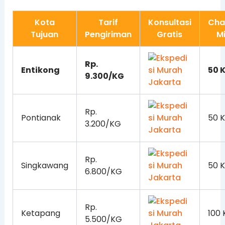
Kota
Tarif
Konsultasi
Cha
Tujuan
Pengiriman
Gratis
M
Rp.
Entikong
50 
9.300/KG
Rp.
Pontianak
50 
3.200/KG
Rp.
Singkawang
50 
6.800/KG
Rp.
Ketapang
100
5.500/KG