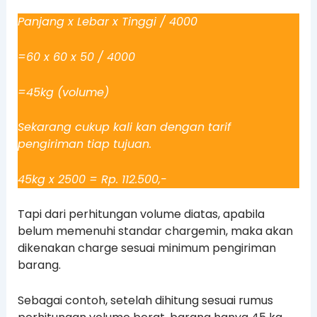
Panjang x Lebar x Tinggi / 4000
=60 x 60 x 50 / 4000
=45kg (volume)
Sekarang cukup kali kan dengan tarif
pengiriman tiap tujuan.
45kg x 2500 = Rp. 112.500,-
Tapi dari perhitungan volume diatas, apabila
belum memenuhi standar chargemin, maka akan
dikenakan charge sesuai minimum pengiriman
barang.
Sebagai contoh, setelah dihitung sesuai rumus