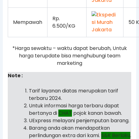
Rp.
Mempawah
50 
6.500/KG
*Harga sewaktu – waktu dapat berubah, Untuk
harga terupdate bisa menghubungi team
marketing
Note :
Tarif layanan diatas merupakan tarif
terbaru 2024.
Untuk informasi harga terbaru dapat
bertanya di
CHAT
pojok kanan bawah.
UExpress melayani penjemputan barang.
Barang anda akan mendapatkan
perlindungan extra dari kami.
S&K Berlaku
.