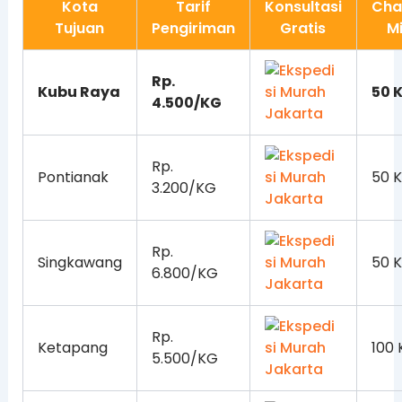
Kota
Tarif
Konsultasi
Cha
Tujuan
Pengiriman
Gratis
M
Rp.
Kubu Raya
50 
4.500/KG
Rp.
Pontianak
50 
3.200/KG
Rp.
Singkawang
50 
6.800/KG
Rp.
Ketapang
100
5.500/KG