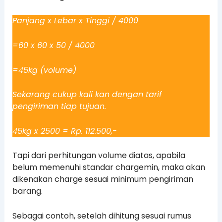
Panjang x Lebar x Tinggi / 4000
=60 x 60 x 50 / 4000
=45kg (volume)
Sekarang cukup kali kan dengan tarif
pengiriman tiap tujuan.
45kg x 2500 = Rp. 112.500,-
Tapi dari perhitungan volume diatas, apabila
belum memenuhi standar chargemin, maka akan
dikenakan charge sesuai minimum pengiriman
barang.
Sebagai contoh, setelah dihitung sesuai rumus