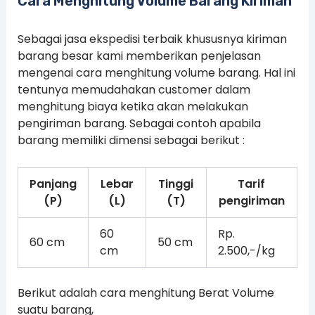
Cara Menghitung Volume Barang Kiriman
Sebagai jasa ekspedisi terbaik khususnya kiriman
barang besar kami memberikan penjelasan
mengenai cara menghitung volume barang. Hal ini
tentunya memudahakan customer dalam
menghitung biaya ketika akan melakukan
pengiriman barang. Sebagai contoh apabila
barang memiliki dimensi sebagai berikut :
Panjang
Lebar
Tinggi
Tarif
(P)
(L)
(T)
pengiriman
60
Rp.
60 cm
50 cm
cm
2.500,-/kg
Berikut adalah cara menghitung Berat Volume
suatu barang,