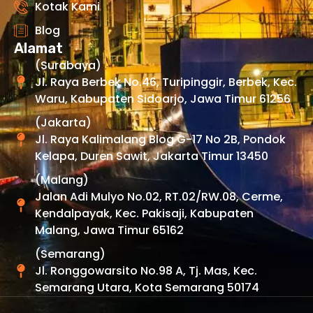
Kotak Kami
Blog
Alamat
(Surabaya)
Jl. Raya Berbek No.46, Turipinggir, Berbek, Kec.
Waru, Kabupaten Sidoarjo, Jawa Timur 61256
(Jakarta)
Jl. Raya Kalimalang Blog G-17 No 2B, Pondok
Kelapa, Duren Sawit, Jakarta Timur 13450
(Malang)
Jalan Adi Mulyo No.02, RT.02/RW.08, Cerme,
Kendalpayak, Kec. Pakisaji, Kabupaten
Malang, Jawa Timur 65162
(Semarang)
Jl. Ronggowarsito No.98 A, Tj. Mas, Kec.
Semarang Utara, Kota Semarang 50174