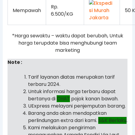
Rp.
Mempawah
50 
6.500/KG
*Harga sewaktu – waktu dapat berubah, Untuk
harga terupdate bisa menghubungi team
marketing
Note :
Tarif layanan diatas merupakan tarif
terbaru 2024.
Untuk informasi harga terbaru dapat
bertanya di
CHAT
pojok kanan bawah.
UExpress melayani penjemputan barang.
Barang anda akan mendapatkan
perlindungan extra dari kami.
S&K Berlaku
.
Kami melakukan pengiriman
menggunakan Armada Sendiri Via Laut