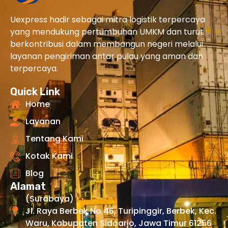
Uexpress hadir sebagai mitra logistik terpercaya
yang mendukung pertumbuhan UMKM dan turut
berkontribusi dalam membangun negeri melalui
layanan pengiriman antar pulau yang aman dan
terpercaya.
Quick Link
Home
Layanan
Tentang Kami
Kotak Kami
Blog
Alamat
(Surabaya)
Jl. Raya Berbek No.46, Turipinggir, Berbek, Kec.
Waru, Kabupaten Sidoarjo, Jawa Timur 61256