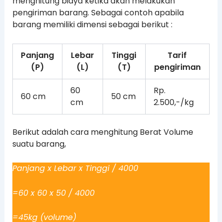
menghitung biaya ketika akan melakukan
pengiriman barang. Sebagai contoh apabila
barang memiliki dimensi sebagai berikut :
Panjang
Lebar
Tinggi
Tarif
(P)
(L)
(T)
pengiriman
60
Rp.
60 cm
50 cm
cm
2.500,-/kg
Berikut adalah cara menghitung Berat Volume
suatu barang,
Panjang x Lebar x Tinggi / 4000
=60 x 60 x 50 / 4000
=45kg (volume)