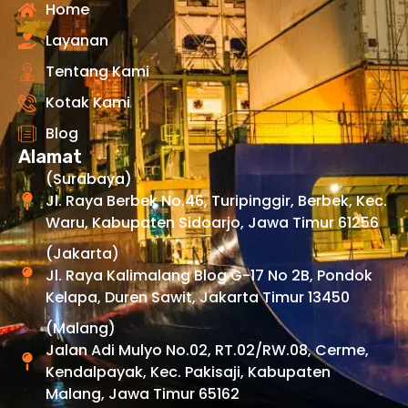
Home
Layanan
Tentang Kami
Kotak Kami
Blog
Alamat
(Surabaya)
Jl. Raya Berbek No.46, Turipinggir, Berbek, Kec.
Waru, Kabupaten Sidoarjo, Jawa Timur 61256
(Jakarta)
Jl. Raya Kalimalang Blog G-17 No 2B, Pondok
Kelapa, Duren Sawit, Jakarta Timur 13450
(Malang)
Jalan Adi Mulyo No.02, RT.02/RW.08, Cerme,
Kendalpayak, Kec. Pakisaji, Kabupaten
Malang, Jawa Timur 65162