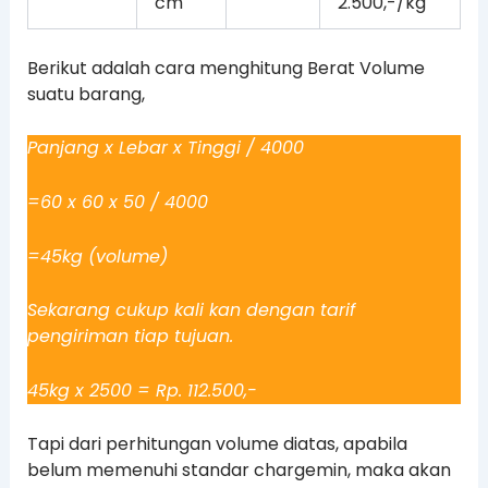
cm
2.500,-/kg
Berikut adalah cara menghitung Berat Volume
suatu barang,
Panjang x Lebar x Tinggi / 4000
=60 x 60 x 50 / 4000
=45kg (volume)
Sekarang cukup kali kan dengan tarif
pengiriman tiap tujuan.
45kg x 2500 = Rp. 112.500,-
Tapi dari perhitungan volume diatas, apabila
belum memenuhi standar chargemin, maka akan