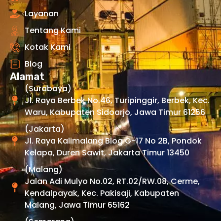
Layanan
Tentang Kami
Kotak Kami
Blog
Alamat
(Surabaya)
Jl. Raya Berbek No.46, Turipinggir, Berbek, Kec.
Waru, Kabupaten Sidoarjo, Jawa Timur 61256
(Jakarta)
Jl. Raya Kalimalang Blog G-17 No 2B, Pondok
Kelapa, Duren Sawit, Jakarta Timur 13450
(Malang)
Jalan Adi Mulyo No.02, RT.02/RW.08, Cerme,
Kendalpayak, Kec. Pakisaji, Kabupaten
Malang, Jawa Timur 65162